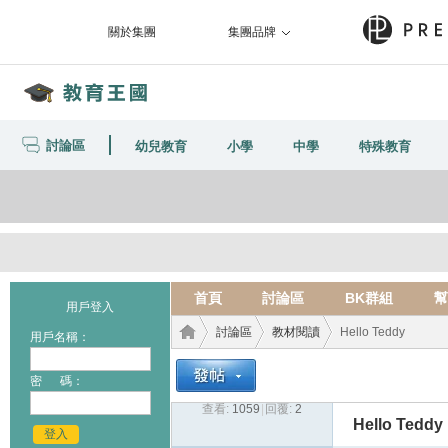
關於集團
集團品牌
討論區
幼兒教育
小學
中學
特殊教育
首頁
討論區
BK群組
幫
用戶登入
討論區
教材閱讀
Hello Teddy
用戶名稱：
密 碼：
查看:
1059
|
回覆:
2
教育
›
›
›
Hello Teddy
登入