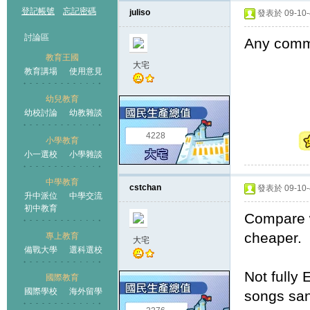
登記帳號
忘記密碼
juliso
發表於 09-10-4
討論區
Any comme
教育王國
大宅
教育講場
使用意見
幼兒教育
幼校討論
幼教雜談
王國
4228
小學教育
小一選校
小學雜談
中學教育
cstchan
發表於 09-10-4
升中派位
中學交流
初中教育
Compare w
cheaper. 
專上教育
大宅
備戰大學
選科選校
Not fully
國際教育
國際學校
海外留學
songs san