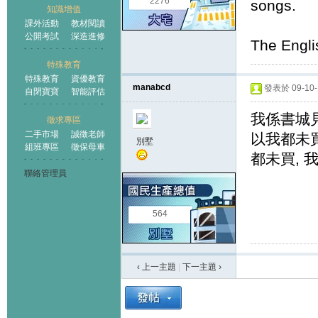
2276
songs.
知識增值
課外活動
教材閱讀
公開考試
深造進修
The Engli
特殊教育
特殊教育
資優教育
manabcd
發表於 09-10-1
自閉寶寶
智能評估
我係書城見
徵求專區
二手市場
誠徵老師
以我都未買
別墅
組班專區
徵保母車
都未買, 
聯絡管理員
564
‹ 上一主題
|
下一主題
›