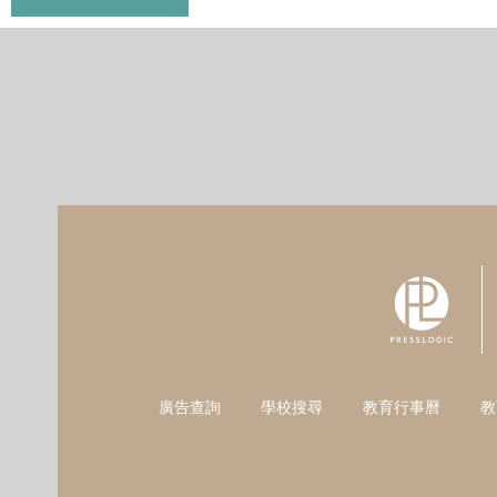
廣告查詢
學校搜尋
教育行事曆
教