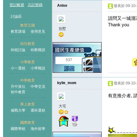
登記帳號
忘記密碼
Anise
發表於 09-10-2
討論區
請問又一城溜
Thank you
教育王國
別墅
教育講場
使用意見
幼兒教育
幼校討論
幼教雜談
王國
537
小學教育
小一選校
小學雜談
中學教育
kylie_mom
發表於 09-10-2
升中派位
中學交流
初中教育
有意推介者, 
專上教育
大宅
備戰大學
選科選校
國際教育
國際學校
海外留學