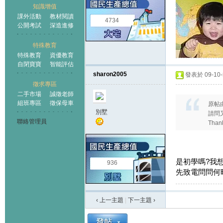
知識增值
課外活動
教材閱讀
4734
公開考試
深造進修
特殊教育
特殊教育
資優教育
自閉寶寶
智能評估
sharon2005
發表於 09-10-5
徵求專區
二手市場
誠徵老師
組班專區
徵保母車
原帖
別墅
請問
聯絡管理員
Than
是初學嗎?我
936
先致電問問何時
‹ 上一主題
|
下一主題
›