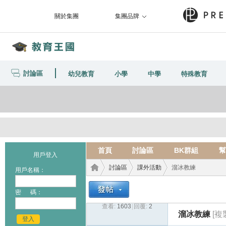
關於集團
集團品牌
討論區
幼兒教育
小學
中學
特殊教育
首頁
討論區
BK群組
幫
用戶登入
討論區
課外活動
溜冰教練
用戶名稱：
密 碼：
查看:
1603
|
回覆:
2
教育
›
›
›
溜冰教練
[複
登入