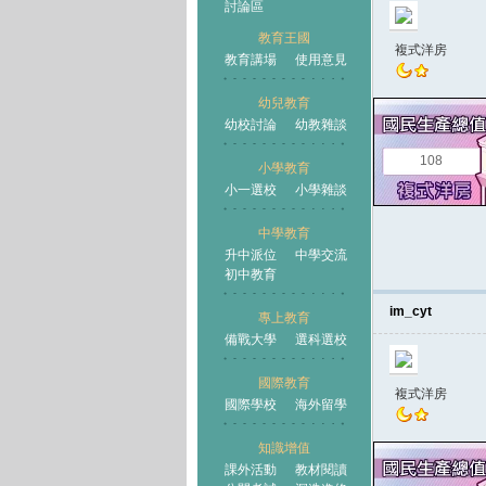
討論區
教育王國
複式洋房
教育講場
使用意見
幼兒教育
幼校討論
幼教雜談
王國
108
小學教育
小一選校
小學雜談
中學教育
升中派位
中學交流
初中教育
im_cyt
專上教育
備戰大學
選科選校
國際教育
複式洋房
國際學校
海外留學
知識增值
課外活動
教材閱讀