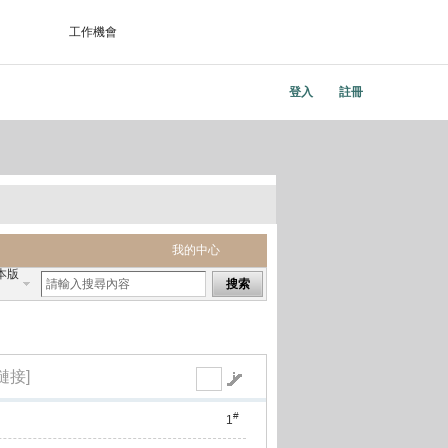
工作機會
登入
註冊
我的中心
本版
搜索
鏈接]
#
1