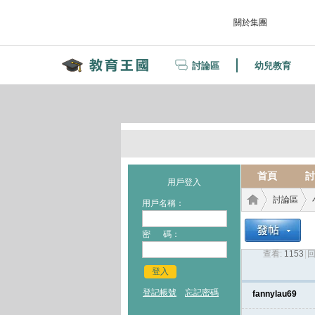
關於集團
討論區
幼兒教育
首頁
討
用戶登入
討論區
用戶名稱：
密 碼：
查看:
1153
|
回
教育
›
›
登入
登記帳號
忘記密碼
fannylau69