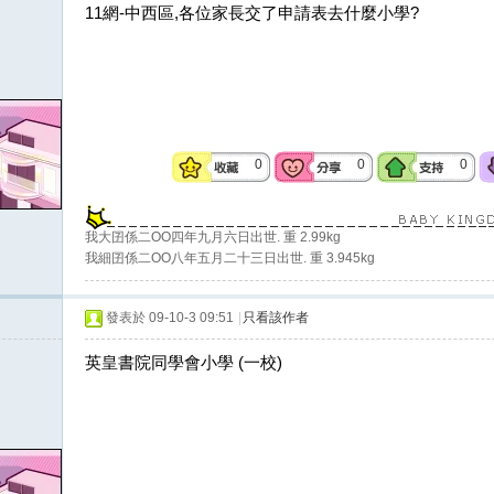
11網-中西區,各位家長交了申請表去什麼小學?
0
0
0
我大囝係二OO四年九月六日出世. 重 2.99kg
我細囝係二OO八年五月二十三日出世. 重 3.945kg
發表於 09-10-3 09:51
|
只看該作者
英皇書院同學會小學 (一校)