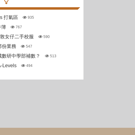
pas 打氣區
935
件簿
767
斯敦女仔二手校服
590
部份業務
547
城數研中學部補數？
513
Levels
494