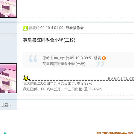
發表於 09-10-4 01:09
|
只看該作者
英皇書院同學會小學(二校)
原帖由
im_cyt
於 09-10-3 09:51 發表
英皇書院同學會小學 (一校)
我大囝係二OO四年九月六日出世. 重 2.99kg
我細囝係二OO八年五月二十三日出世. 重 3.945kg
一主題
›