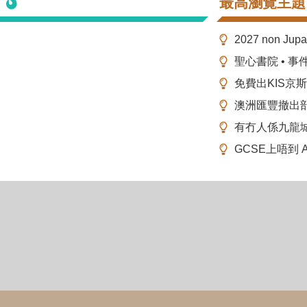
最高瀏覽主題
2027 non Ju
聖心書院 • 事
免費出KIS京
澳洲匯豐撤出
有冇人係九龍
GCSE上唔到 A-