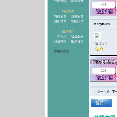
公開考試
深造進修
421
特殊教育
特殊教育
資優教育
自閉寶寶
智能評估
fannylau69
徵求專區
二手市場
誠徵老師
組班專區
徵保母車
複式洋房
聯絡管理員
108
‹ 上一主題
|
下