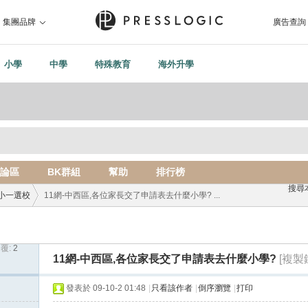
集團品牌
廣告查詢
小學
中學
特殊教育
海外升學
論區
BK群組
幫助
排行榜
搜尋
小一選校
11網-中西區,各位家長交了申請表去什麼小學? ...
覆:
2
›
11網-中西區,各位家長交了申請表去什麼小學?
[複製
發表於 09-10-2 01:48
|
只看該作者
|
倒序瀏覽
|
打印