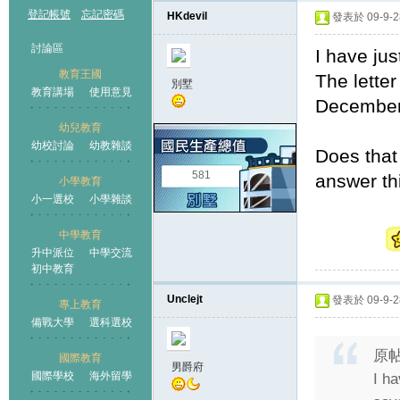
登記帳號
忘記密碼
HKdevil
發表於 09-9-28
討論區
I have jus
教育王國
The letter
別墅
教育講場
使用意見
December
幼兒教育
幼校討論
幼教雜談
王國
Does that
581
answer thi
小學教育
小一選校
小學雜談
中學教育
升中派位
中學交流
初中教育
Unclejt
發表於 09-9-28
專上教育
備戰大學
選科選校
原
國際教育
男爵府
國際學校
海外留學
I ha