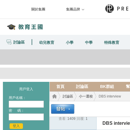
關於集團
集團品牌
討論區
幼兒教育
小學
中學
特殊教育
首頁
討論區
BK群組
幫
用戶登入
討論區
小一選校
DBS interview
用戶名稱：
密 碼：
查看:
1409
|
回覆:
1
教育
›
›
›
DBS intervi
登入