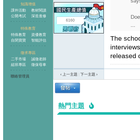
say
知識增值
課外活動
教材閱讀
公開考試
深造進修
Doe
6160
...
特殊教育
特殊教育
資優教育
The schoo
自閉寶寶
智能評估
interviews
徵求專區
released 
二手市場
誠徵老師
組班專區
徵保母車
‹ 上一主題
|
下一主題
›
聯絡管理員
熱門主題