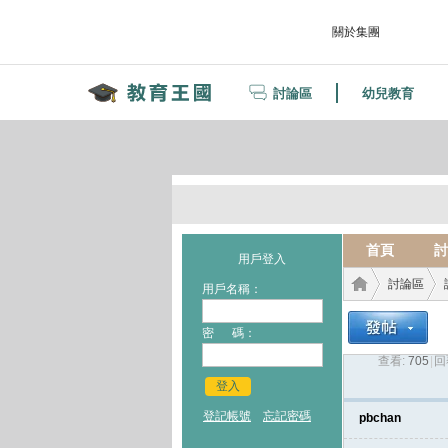
關於集團
討論區
幼兒教育
首頁
討
用戶登入
討論區
用戶名稱：
密 碼：
查看:
705
|
回
教育
›
›
登入
登記帳號
忘記密碼
pbchan