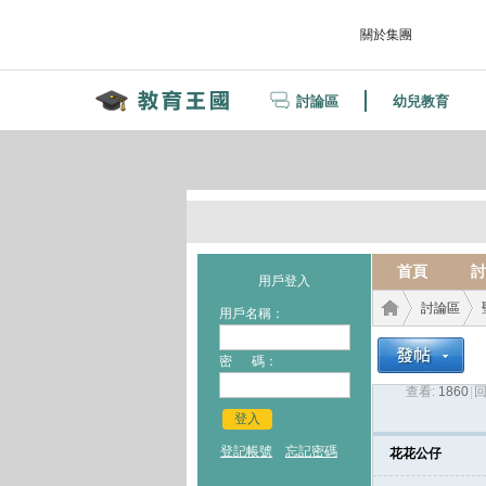
關於集團
討論區
幼兒教育
首頁
討
用戶登入
討論區
用戶名稱：
密 碼：
查看:
1860
|
回
教育
›
›
登入
登記帳號
忘記密碼
花花公仔