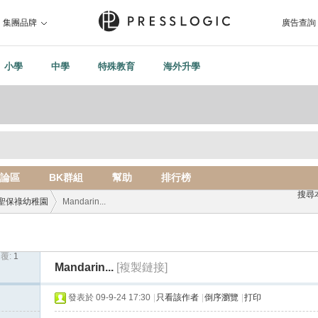
集團品牌
廣告查詢
小學
中學
特殊教育
海外升學
論區
BK群組
幫助
排行榜
搜尋
聖保祿幼稚園
Mandarin...
覆:
1
›
Mandarin...
[複製鏈接]
發表於 09-9-24 17:30
|
只看該作者
|
倒序瀏覽
|
打印