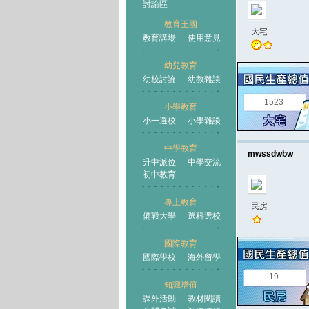
討論區
教育王國
大宅
教育講場
使用意見
幼兒教育
幼校討論
幼教雜談
王國
1523
小學教育
小一選校
小學雜談
中學教育
mwssdwbw
升中派位
中學交流
初中教育
專上教育
民房
備戰大學
選科選校
國際教育
國際學校
海外留學
19
知識增值
課外活動
教材閱讀