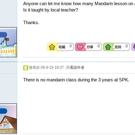
Anyone can let me know how many Mandarin lesson on a
Is it taught by local teacher?
Thanks.
0
0
0
發表於 09-9-24 18:37
|
只看該作者
There is no mandarin class during the 3 years at SPK.