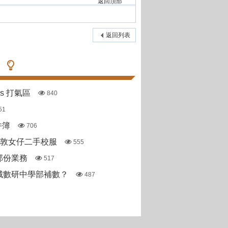
返回頂部
返回列表
pas 打氣區
840
51
件簿
706
斯敦女仔二手校服
555
部份業務
517
城數研中學部補數？
487