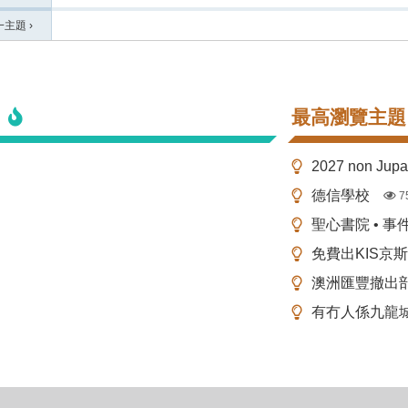
一主題
›
最高瀏覽主題
2027 non Ju
德信學校
7
聖心書院 • 事
免費出KIS京
澳洲匯豐撤出
有冇人係九龍