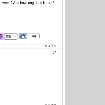
 week? And how long does it take?
0
返回頂部
#
2