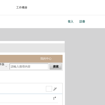
工作機會
登入
註冊
我的中心
本版
搜索
#
1