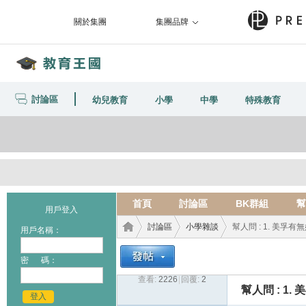
關於集團
集團品牌
討論區
幼兒教育
小學
中學
特殊教育
首頁
討論區
BK群組
幫
用戶登入
討論區
小學雜談
幫人問 : 1. 美孚有
用戶名稱：
密 碼：
查看:
2226
|
回覆:
2
教育
›
›
›
幫人問 : 1
登入