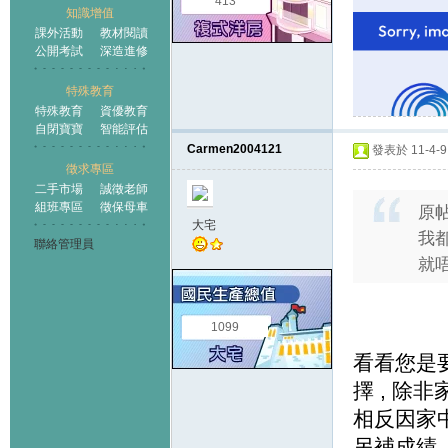
413
知識增值
課外活動
教材閱讀
公開考試
深造進修
特殊教育
特殊教育
資優教育
自閉寶寶
智能評估
Carmen2004121
發表於 11-4-9 
徵求專區
二手市場
誠徵老師
組班專區
徵保母車
原
大宅
我
聯絡管理員
就
1099
看看您是要
擇 , 除非
相反因家中
另補成績 ....