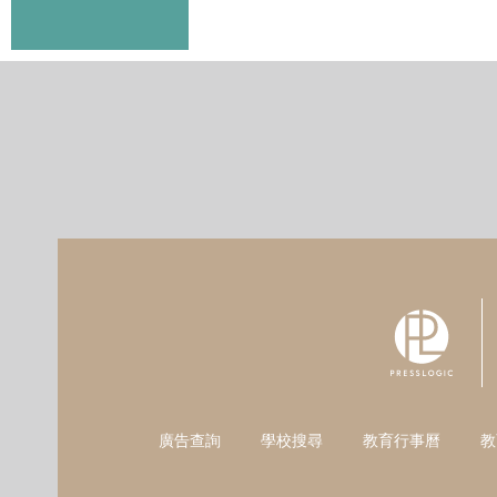
廣告查詢
學校搜尋
教育行事曆
教