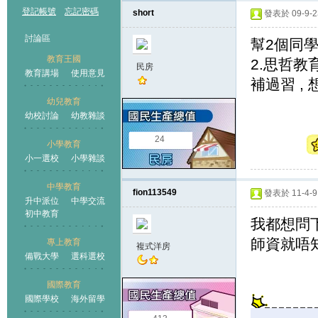
登記帳號
忘記密碼
short
發表於 09-9-23
討論區
幫2個同學
教育王國
2.思哲教
民房
教育講場
使用意見
補過習 ,
幼兒教育
幼校討論
幼教雜談
王國
24
小學教育
小一選校
小學雜談
中學教育
fion113549
發表於 11-4-9 
升中派位
中學交流
初中教育
我都想問
師資就唔
專上教育
複式洋房
備戰大學
選科選校
國際教育
國際學校
海外留學