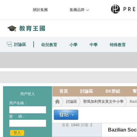
關於集團
集團品牌
討論區
幼兒教育
小學
中學
特殊教育
首頁
討論區
BK群組
幫
用戶登入
討論區
聖瑪加利男女英文中小學
Baz
用戶名稱：
密 碼：
查看:
1940
|
回覆:
2
教育
›
›
›
Bazilian So
登入