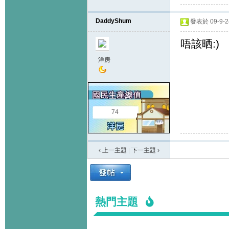
DaddyShum
發表於 09-9-24
唔該晒:)
洋房
74
‹ 上一主題
|
下一主題
›
熱門主題