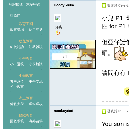
登記帳號
忘記密碼
DaddyShum
發表於 09-9-23
討論區
小兒 P1, 
教育王國
四 for P
洋房
教育講場
使用意見
但亞仔話
幼兒教育
幼校討論
幼教雜談
王國
晒。
74
小學教育
小一選校
小學雜談
請問有冇 
中學教育
升中派位
中學交流
初中教育
專上教育
備戰大學
選科選校
monkeydad
發表於 09-9-23
國際教育
國際學校
海外留學
You son i