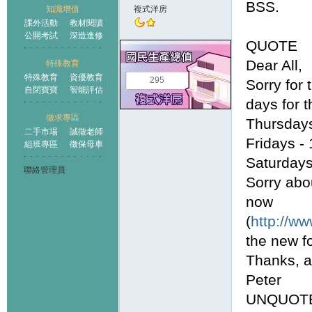
BSS.
知識增值
複式洋房
課外活動
教材閱讀
公開考試
深造進修
QUOTE
Dear All,
特殊教育
特殊教育
資優教育
295
Sorry for
自閉寶寶
智能評估
days for 
徵求專區
Thursdays
二手市場
誠徵老師
Fridays -
組班專區
徵保母車
Saturdays
聯絡管理員
Sorry abou
now
(
http://w
the new fo
Thanks, a
Peter
UNQUOT