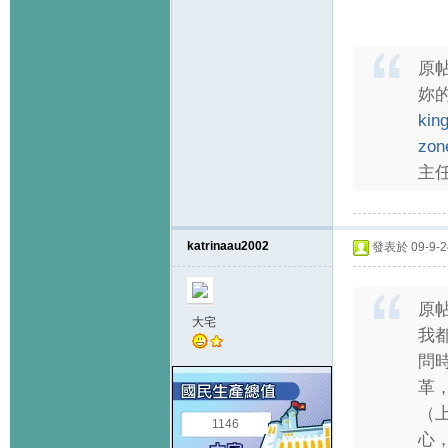
原
妳
kin
zon
主任
katrinaau2002
發表於 09-9-24
原
大宅
我
問
革
（
1146
心，