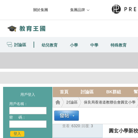
關於集團
集團品牌
討論區
幼兒教育
小學
中學
特殊教育
首頁
討論區
BK群組
幫
用戶登入
討論區
保良局香港道教聯合會圓玄小學
用戶名稱：
密 碼：
查看:
6320
|
回覆:
3
教育
›
›
›
圓玄小學新
登入