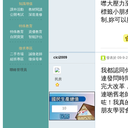
噤大壓力
知識增值
課外活動
教材閱讀
標籤小朋
公開考試
深造進修
制,妳可
特殊教育
特殊教育
資優教育
自閉寶寶
智能評估
徵求專區
二手市場
誠徵老師
cici2009
發表於 09-9-24
組班專區
徵保母車
我都認同
聯絡管理員
連發問時
民房
完大改革
連啲舊老
咗！我真
10
朋友學習