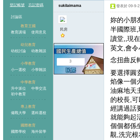
登記帳號
忘記密碼
sukilaimama
發表於 09-9-22
討論區
妳的小朋
教育王國
半國際班,
民房
教育講場
使用意見
讀堂,,現
幼兒教育
英文,會
幼校討論
幼教雜談
王國
念扭曲反
3
小學教育
小一選校
小學雜談
要選擇圓
焰像一個
中學教育
升中派位
中學交流
油痳地天
初中教育
的校長,
專上教育
經講過話
備戰大學
選科選校
就能夠起
個個都係坐
國際教育
國際學校
海外留學
覯,洗完