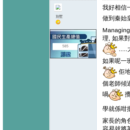
我好相信一
別墅
做到秦始
Managin
理, 如果
585
..
如果呢一
佢地
個老師傾過
喎
攪
學就係咁批
家長的角色
容易就將