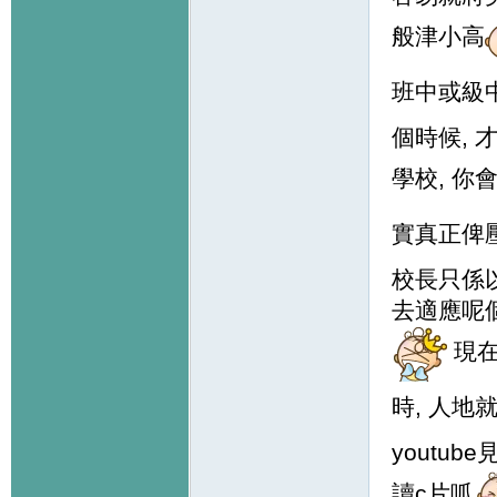
般津小高
班中或級中
個時候, 
學校, 你
實真正俾
校長只係
去適應呢
現在
時, 人
youtu
讀c片呱