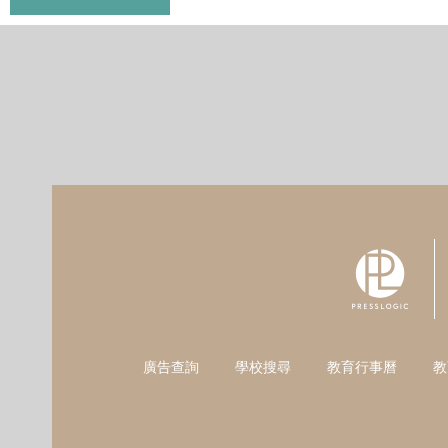
廣告查詢
學校搜尋
教育行事曆
教