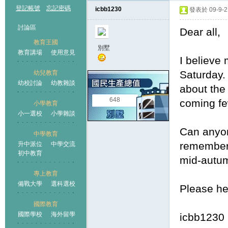
登記帳號
忘記密碼
icbb1230
發表於 09-9-21
討論區
Dear all,
教育王國
別墅
教育講場
使用意見
I believe 
Saturday.
幼兒教育
幼校討論
幼教雜談
王國
about the 
648
coming few
小學教育
小一選校
小學雜談
Can anyon
中學教育
remember, 
升中派位
中學交流
初中教育
mid-autumn
專上教育
備戰大學
選科選校
Please he
國際教育
國際學校
海外留學
icbb1230