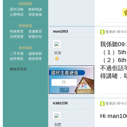
知識增值
課外活動
教材閱讀
公開考試
深造進修
特殊教育
特殊教育
資優教育
man1003
發表於 09-9-21
自閉寶寶
智能評估
我係聽09
徵求專區
（１）5th 
民房
二手市場
誠徵老師
組班專區
徵保母車
（２）6th w
不過佢話
聯絡管理員
得講啫．
21
icbb1230
發表於 09-9-21
Hi man10
別墅