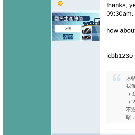
thanks, ye
09:30am.
648
how about
icbb1230
原
我係
（１
（２）
不
啫．