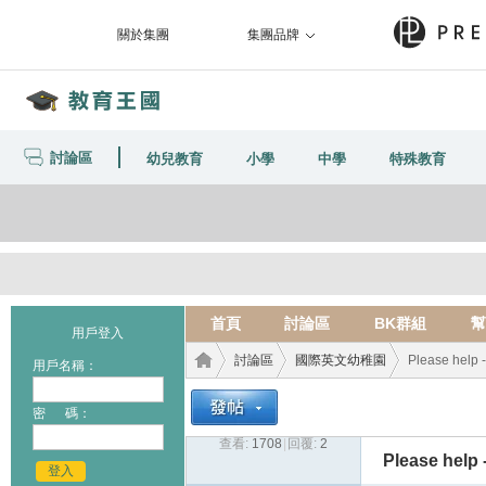
關於集團
集團品牌
討論區
幼兒教育
小學
中學
特殊教育
首頁
討論區
BK群組
幫
用戶登入
討論區
國際英文幼稚園
Please help -
用戶名稱：
密 碼：
查看:
1708
|
回覆:
2
教育
›
›
›
Please help 
登入