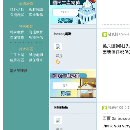
知識增值
課外活動
教材閱讀
5063
公開考試
深造進修
特殊教育
特殊教育
資優教育
bosco媽咪
發表於 09-9-19
自閉寶寶
智能評估
係只讀到N1
徵求專區
因我個仔都係0
二手市場
誠徵老師
洋房
組班專區
徵保母車
聯絡管理員
57
kikinlala
發表於 09-9-19
回覆 3# bos
thank you very
民房