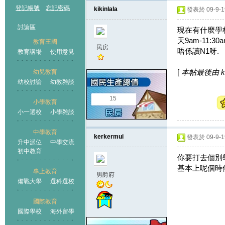
登記帳號
忘記密碼
kikinlala
發表於 09-9-19
討論區
現在有什麼學校收
天9am-11:
教育王國
民房
唔係讀N1呀.
教育講場
使用意見
[
本帖最後由 kiki
幼兒教育
幼校討論
幼教雜談
王國
15
小學教育
小一選校
小學雜談
中學教育
kerkermui
發表於 09-9-19
升中派位
中學交流
初中教育
你要打去個別學
基本上呢個時
專上教育
男爵府
備戰大學
選科選校
國際教育
國際學校
海外留學