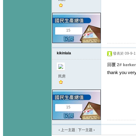
15
kikinlala
發表於 09-9-19
回覆 2# kerk
thank you ver
民房
15
‹ 上一主題
|
下一主題
›