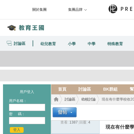
關於集團
集團品牌
討論區
幼兒教育
小學
中學
特殊教育
首頁
討論區
BK群組
幫
用戶登入
討論區
幼校討論
現在有什麼學校收2007
用戶名稱：
密 碼：
查看:
1387
|
回覆:
4
教育
›
›
›
現在有什麼學校
登入