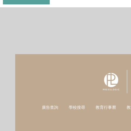
廣告查詢
學校搜尋
教育行事曆
教