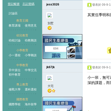
登記帳號
忘記密碼
jess3026
發表於 09-9-15
討論區
其實伍季明和
教育王國
別墅
教育講場
使用意見
幼兒教育
幼校討論
幼教雜談
王國
694
小學教育
小一選校
小學雜談
中學教育
jk67jk
發表於 09-9-17
升中派位
中學交流
初中教育
小一班，無可
深的課題，而
專上教育
大宅
備戰大學
選科選校
國際教育
國際學校
海外留學