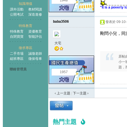
1948
知識增值
"It is a poverty 
課外活動
教材閱讀
公開考試
深造進修
baba3506
發表於 09-10-1
特殊教育
特殊教育
資優教育
剛問小兒，同意
自閉寶寶
智能評估
大宅
徵求專區
二手市場
誠徵老師
原帖
組班專區
徵保母車
小一
題，
聯絡管理員
1957
‹ 上一主題
|
下一主題
›
熱門主題