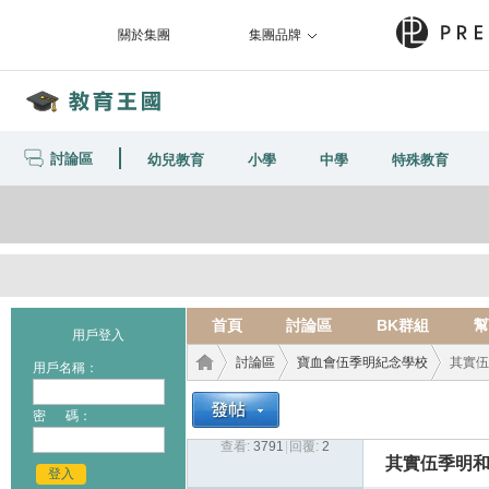
關於集團
集團品牌
討論區
幼兒教育
小學
中學
特殊教育
首頁
討論區
BK群組
幫
用戶登入
討論區
寶血會伍季明紀念學校
其實伍
用戶名稱：
密 碼：
查看:
3791
|
回覆:
2
教育
›
›
›
其實伍季明和
登入