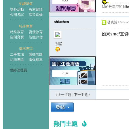
433
知識增值
我的分享空間
htt
課外活動
教材閱讀
公開考試
深造進修
shiuchen
發表於 09-9-22
特殊教育
特殊教育
資優教育
如果smc/直
自閉寶寶
智能評估
別墅
徵求專區
二手市場
誠徵老師
組班專區
徵保母車
聯絡管理員
714
‹ 上一主題
|
下一主題
›
熱門主題