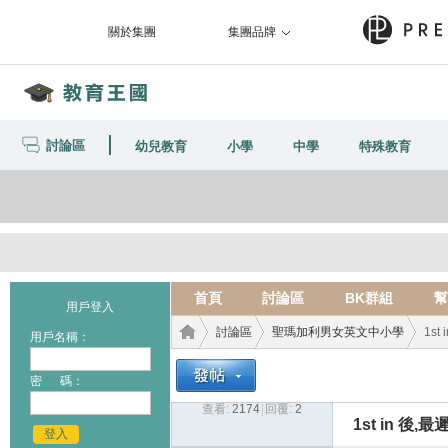
關於集團
集團品牌
討論區
幼兒教育
小學
中學
特殊教育
首頁
討論區
BK群組
幫
用戶登入
討論區
聖瑪加利男女英文中小學
1s
用戶名稱：
密 碼：
查看:
2174
|
回覆:
2
教育
›
›
›
1st in 後
登入