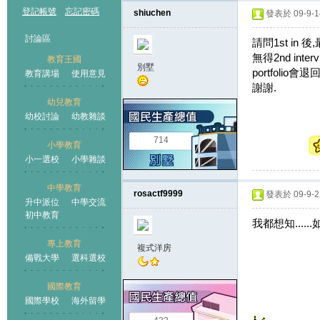
登記帳號
忘記密碼
shiuchen
發表於 09-9-14
討論區
請問1st in
無得2nd int
教育王國
別墅
portfolio會退
教育講場
使用意見
謝謝.
幼兒教育
幼校討論
幼教雜談
王國
714
小學教育
小一選校
小學雜談
中學教育
rosactf9999
發表於 09-9-22
升中派位
中學交流
初中教育
我都想知....
專上教育
複式洋房
備戰大學
選科選校
國際教育
國際學校
海外留學