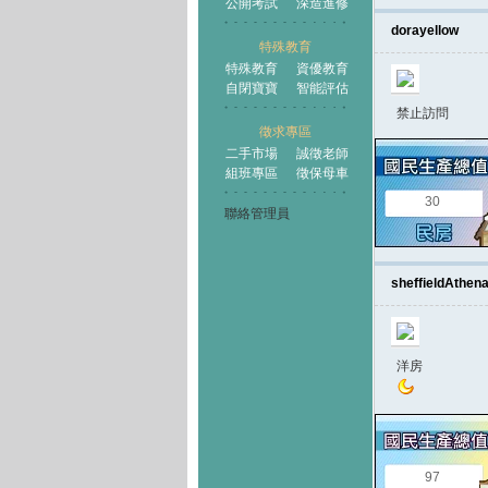
公開考試
深造進修
dorayellow
特殊教育
特殊教育
資優教育
自閉寶寶
智能評估
禁止訪問
徵求專區
二手市場
誠徵老師
組班專區
徵保母車
30
聯絡管理員
sheffieldAthen
洋房
97