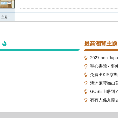
一主題
›
最高瀏覽主題
2027 non Ju
聖心書院 • 事
免費出KIS京
澳洲匯豐撤出
GCSE上唔到 A-
有冇人係九龍