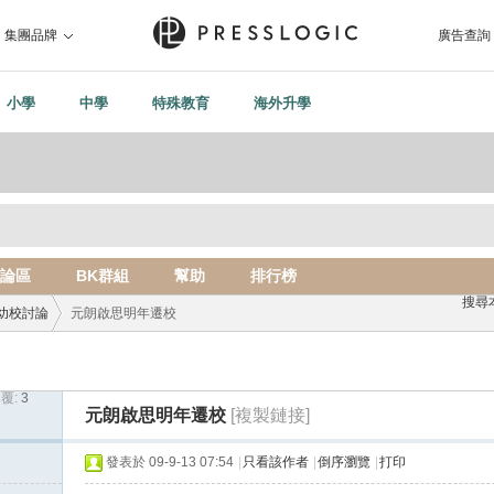
集團品牌
廣告查詢
小學
中學
特殊教育
海外升學
論區
BK群組
幫助
排行榜
搜尋
幼校討論
元朗啟思明年遷校
覆:
3
›
元朗啟思明年遷校
[複製鏈接]
發表於 09-9-13 07:54
|
只看該作者
|
倒序瀏覽
|
打印