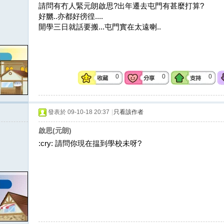
請問有冇人緊元朗啟思?出年遷去屯門有甚麼打算?
好嬲..亦都好徬徨....
開學三日就話要搬...屯門實在太遠喇..
0
0
0
發表於 09-10-18 20:37
|
只看該作者
啟思(元朗)
:cry: 請問你現在揾到學校未呀?