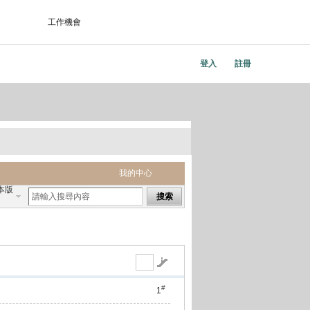
工作機會
登入
註冊
我的中心
本版
搜索
#
1