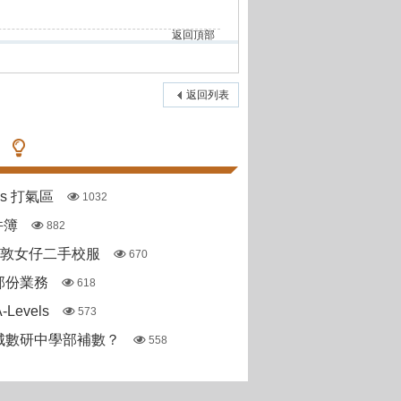
返回頂部
返回列表
pas 打氣區
1032
件簿
882
斯敦女仔二手校服
670
部份業務
618
Levels
573
城數研中學部補數？
558