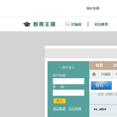
關於集團
討論區
幼兒教育
首頁
討
用戶登入
討論區
用戶名稱：
密 碼：
查看:
1365
|
回
教育
›
›
登入
登記帳號
忘記密碼
sv_alice