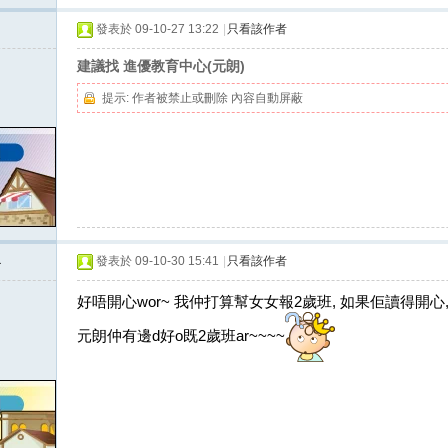
發表於 09-10-27 13:22
|
只看該作者
建議找 進優教育中心(元朗)
提示:
作者被禁止或刪除 內容自動屏蔽
a
發表於 09-10-30 15:41
|
只看該作者
好唔開心wor~ 我仲打算幫女女報2歲班, 如果佢讀得開心, 
元朗仲有邊d好o既2歲班ar~~~~