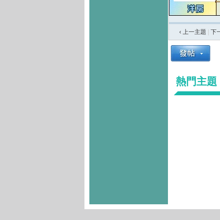
‹ 上一主題
|
下
熱門主題