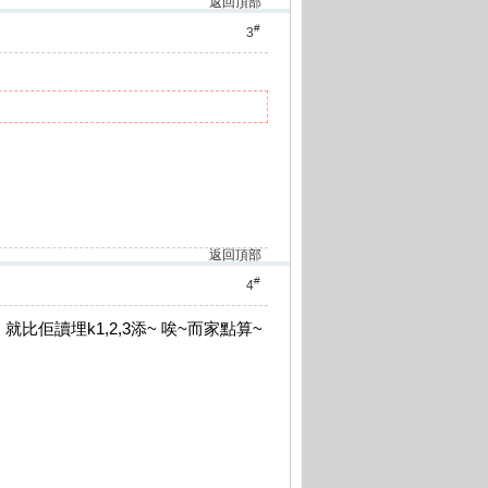
返回頂部
#
3
返回頂部
#
4
就比佢讀埋k1,2,3添~ 唉~而家點算~