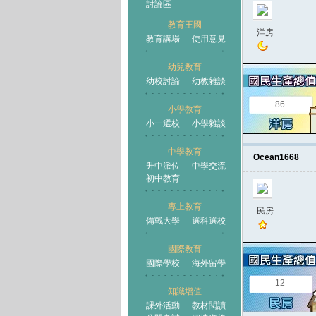
討論區
教育王國
洋房
教育講場
使用意見
幼兒教育
幼校討論
幼教雜談
王國
86
小學教育
小一選校
小學雜談
中學教育
Ocean1668
升中派位
中學交流
初中教育
專上教育
民房
備戰大學
選科選校
國際教育
國際學校
海外留學
12
知識增值
課外活動
教材閱讀