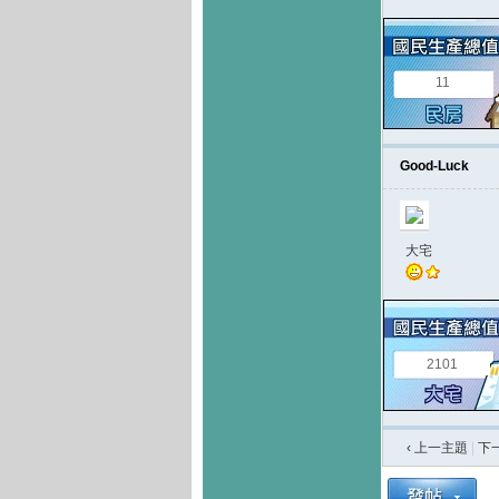
11
Good-Luck
大宅
2101
‹ 上一主題
|
下