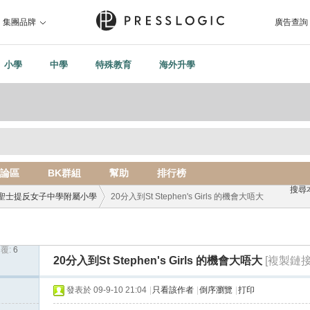
集團品牌
廣告查詢
小學
中學
特殊教育
海外升學
論區
BK群組
幫助
排行榜
搜尋
聖士提反女子中學附屬小學
20分入到St Stephen's Girls 的機會大唔大
覆:
6
›
20分入到St Stephen's Girls 的機會大唔大
[複製鏈接
發表於 09-9-10 21:04
|
只看該作者
|
倒序瀏覽
|
打印