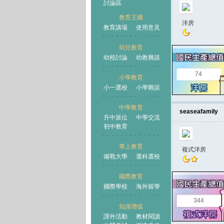
討論區
教育王國
洋房
教育講場
使用意見
幼兒教育
幼校討論
幼教雜談
王國
74
小學教育
小一選校
小學雜談
中學教育
seaseafamily
升中派位
中學交流
初中教育
專上教育
複式洋房
備戰大學
選科選校
國際教育
國際學校
海外留學
344
知識增值
課外活動
教材閱讀