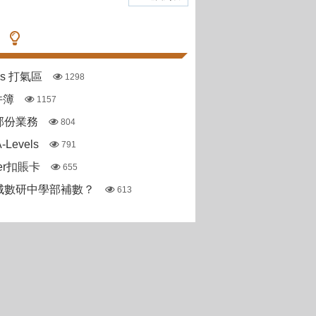
pas 打氣區
1298
件簿
1157
部份業務
804
Levels
791
ter扣賬卡
655
城數研中學部補數？
613