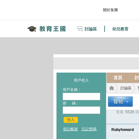
關於集團
討論區
幼兒教育
首頁
討
用戶登入
討論區
用戶名稱：
密 碼：
查看:
5528
|
回
教育
›
›
登入
登記帳號
忘記密碼
Rubyhoward