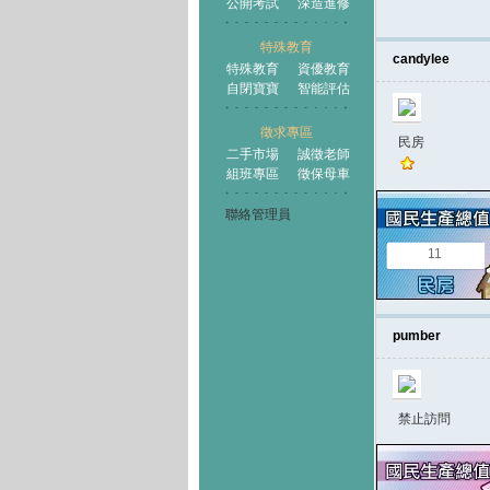
公開考試
深造進修
特殊教育
candylee
特殊教育
資優教育
自閉寶寶
智能評估
徵求專區
民房
二手市場
誠徵老師
組班專區
徵保母車
聯絡管理員
11
pumber
禁止訪問