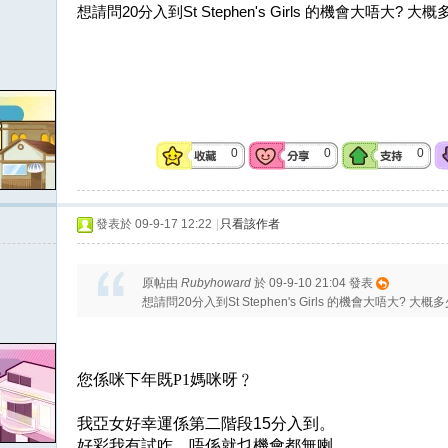
想請問20分入到St Stephen's Girls 的機會大唔大? 大概多少
0
0
0
發表於 09-9-17 12:22
|
只看該作者
原帖由
Rubyhoward
於 09-9-10 21:04 發表
想請問20分入到St Stephen's Girls 的機會大唔大? 大概多少人
您係咪下年既
P1
媽咪呀﹖
我亞女好幸運係第二階段
15
分入到。
好彩我有試咋﹐唔係就乜機會都無喇。