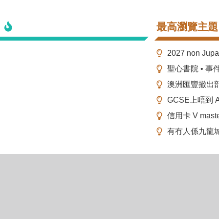
最高瀏覽主題
2027 non Ju
聖心書院 • 事
澳洲匯豐撤出
GCSE上唔到 A-
信用卡 V mas
有冇人係九龍