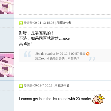
發表於 09-11-13 15:05
|
只看該作者
對呀﹐是靠運氣的﹗
不過﹐如果同區就當然chance
高
d
啦﹗
原帖由
pumber
於 09-11-8 00:57 發表
第二round 係唔計分的，不是嗎？
發表於 09-12-7 00:13
|
只看該作者
I cannot get in in the 1st round with 20 marks.