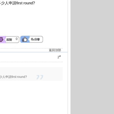
人申請first round?
0
返回頂部
#
2
申請first round?