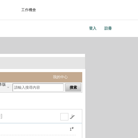
工作機會
登入
註冊
我的中心
本版
搜索
]
#
1