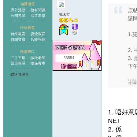
知識增值
原
課外活動
教材閱讀
珍珠宮
公開考試
深造進修
請問
特殊教育
1
特殊教育
資優教育
自閉寶寶
智能評估
2.
徵求專區
3.
二手市場
誠徵老師
33554
組班專區
徵保母車
下
聯絡管理員
謝謝!
1. 唔好
NET
2. 係