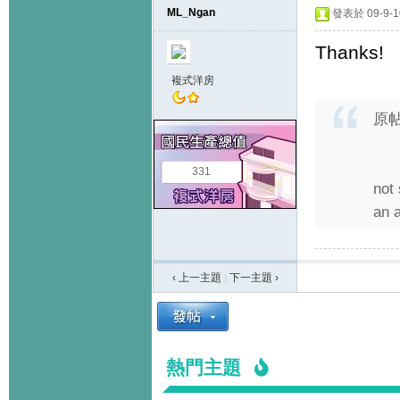
ML_Ngan
發表於 09-9-10
Thanks!
複式洋房
原
331
not 
an 
‹ 上一主題
|
下一主題
›
熱門主題