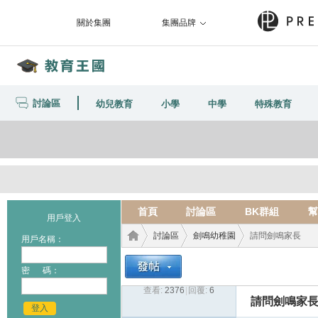
關於集團
集團品牌
討論區
幼兒教育
小學
中學
特殊教育
首頁
討論區
BK群組
幫
用戶登入
討論區
劍鳴幼稚園
請問劍鳴家長
用戶名稱：
密 碼：
查看:
2376
|
回覆:
6
教育
›
›
›
請問劍鳴家
登入