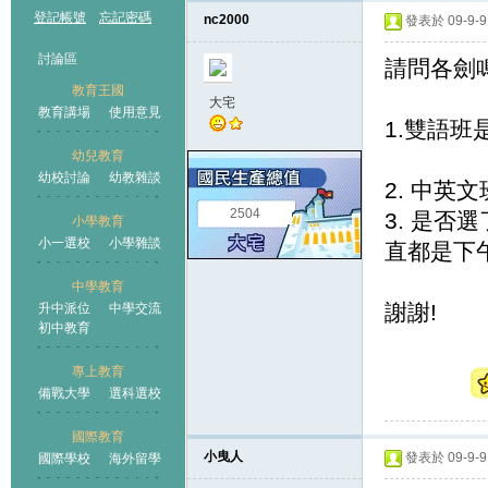
登記帳號
忘記密碼
nc2000
發表於 09-9-9 
討論區
請問各劍鳴
教育王國
大宅
教育講場
使用意見
1.雙語
幼兒教育
幼校討論
幼教雜談
王國
2. 中英
2504
3. 是否
小學教育
小一選校
小學雜談
直都是下
中學教育
謝謝!
升中派位
中學交流
初中教育
專上教育
備戰大學
選科選校
國際教育
小曳人
發表於 09-9-9 
國際學校
海外留學