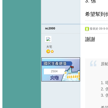
3. 係
希望幫到
nc2000
發表於 09-9-9 
謝謝
大宅
原
2504
1.
2. 
3. 
希