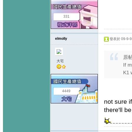
331
elmolly
發表於 09-9-9 
原
大宅
If m
K1 
4449
not sure i
there'll 