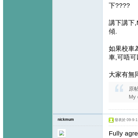
下????
講下講下,M
傾.
如果校車
車,可唔可
大家有無
原
My 
nickmum
發表於 09-9-11
Fully agr