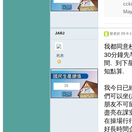
cck
May
JARJ
發表於 09-9-11
我都同意校
30分鐘
民房
間. 到下
知點算.
26
我今日已經
們可以坐(
朋友不可留
盡亮在課
在操場行行
好長時間企