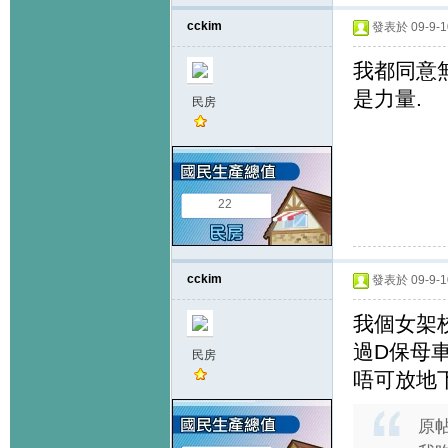
cckim
發表於 09-9-10
我都同意無
是力量.
民房
22
cckim
發表於 09-9-10
我個女架校
過D保母車
民房
唔可放地
原