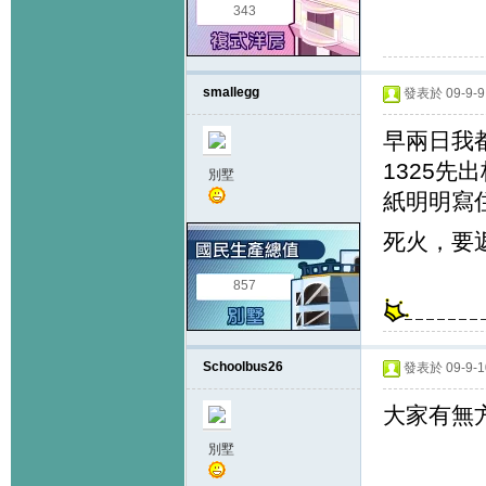
343
smallegg
發表於 09-9-9 
早兩日我
1325先
別墅
紙明明寫住
死火，要
857
Schoolbus26
發表於 09-9-10
大家有無
別墅