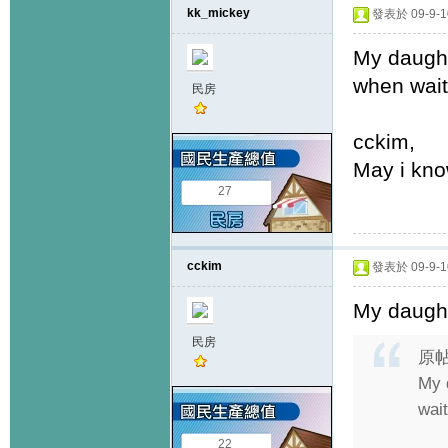
kk_mickey
發表於 09-9-10
My daught
when wait
民房
cckim,
May i kno
27
cckim
發表於 09-9-10
My daught
民房
原
My 
wait
22