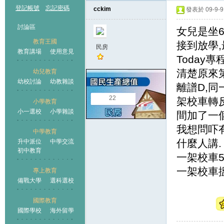
登記帳號
忘記密碼
cckim
發表於 09-9-9 
討論區
女兒是坐6
教育王國
接到放學,
民房
教育講場
使用意見
Today
清楚原來第
幼兒教育
幼校討論
幼教雜談
王國
離譜D,同
22
架校車轉
小學教育
小一選校
小學雜談
間加了一個
我想問吓
中學教育
什麼人講.
升中派位
中學交流
初中教育
一架校車5
一架校車搵$9
專上教育
備戰大學
選科選校
國際教育
國際學校
海外留學