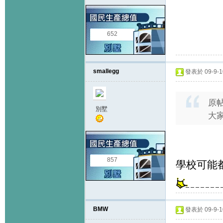
652
smallegg
發表於 09-9-10
原
別墅
大
857
學校可能都
BMW
發表於 09-9-10