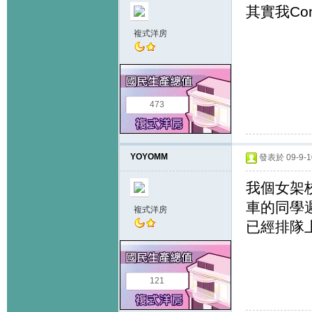
其實我Co
複式洋房
473
YOYOMM
發表於 09-9-10
我個女架
車的同學
複式洋房
已經排隊
121