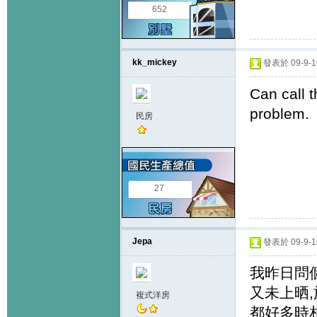
652
kk_mickey
發表於 09-9-10
Can call 
problem.
民房
27
Jepa
發表於 09-9-10
我昨日問
又未上晒,
複式洋房
都好多時相