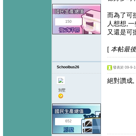
而為了可接
150
人想想,一
又還是可搵
[
本帖最後由 
Schoolbus26
發表於 09-9-10
絕對讚成
別墅
652