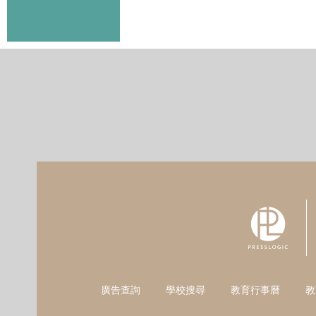
廣告查詢
學校搜尋
教育行事曆
教