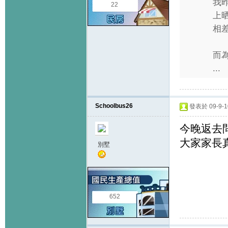
我
22
上晒
相差
而
...
Schoolbus26
發表於 09-9-10
今晚返去
大家家長
別墅
652