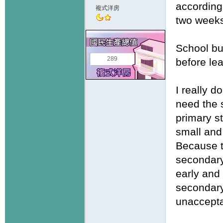
according
複式洋房
two week
School bus
289
before lea
I really d
need the s
primary s
small and
Because t
secondary 
early and
secondary 
unaccepta