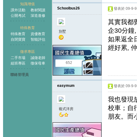
知識增值
Schoolbus26
發表於 09-9-9 
課外活動
教材閱讀
公開考試
深造進修
其實我都
特殊教育
企30分鐘
別墅
特殊教育
資優教育
如果返全
自閉寶寶
智能評估
經好累, 
徵求專區
二手市場
誠徵老師
652
組班專區
徵保母車
聯絡管理員
easymum
發表於 09-9-9 
我也發現放
校車；自行
複式洋房
朋友。而