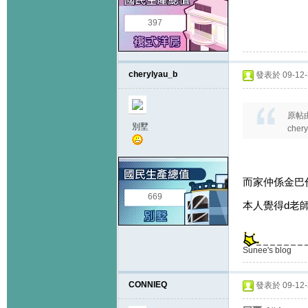
397
cherylyau_b
發表於 09-12-3
原帖
別墅
che
而家仲係金巴
669
本人覺得d老師
Sunee's blog
CONNIEQ
發表於 09-12-3