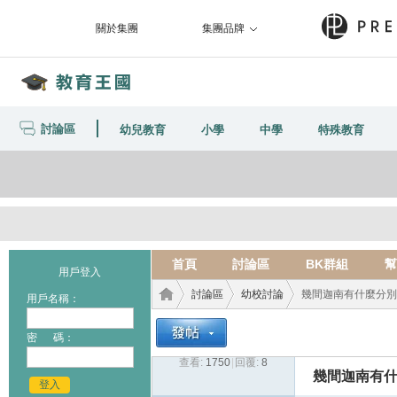
關於集團
集團品牌
討論區
幼兒教育
小學
中學
特殊教育
首頁
討論區
BK群組
幫
用戶登入
討論區
幼校討論
幾間迦南有什麼分別
用戶名稱：
密 碼：
查看:
1750
|
回覆:
8
教育
›
›
›
幾間迦南有什
登入