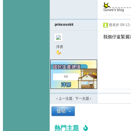
Sunee's blog
princesskit
發表於 09-12-3
我個仔返緊麗
洋房
49
‹ 上一主題
|
下一主題
›
熱門主題