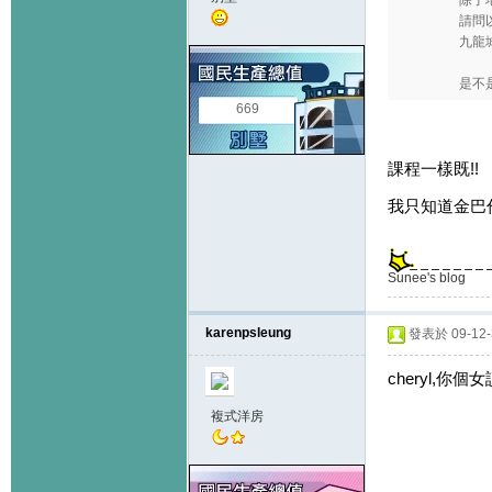
除了地
請問
九龍城
是不
669
課程一樣既!!
我只知道金巴
Sunee's blog
karenpsleung
發表於 09-12-3
cheryl,你
複式洋房