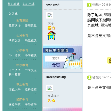
登記帳號
忘記密碼
qoo_pooh
發表於 09-9-9 
討論區
除了地區, 環
請問以下幾間
教育王國
大宅
九龍城, 麗港城
教育講場
使用意見
是不是英文都
幼兒教育
幼校討論
幼教雜談
王國
小學教育
小一選校
小學雜談
3367
中學教育
升中派位
中學交流
初中教育
karenpsleung
發表於 09-11-2
專上教育
是不是英文都
備戰大學
選科選校
複式洋房
國際教育
國際學校
海外留學