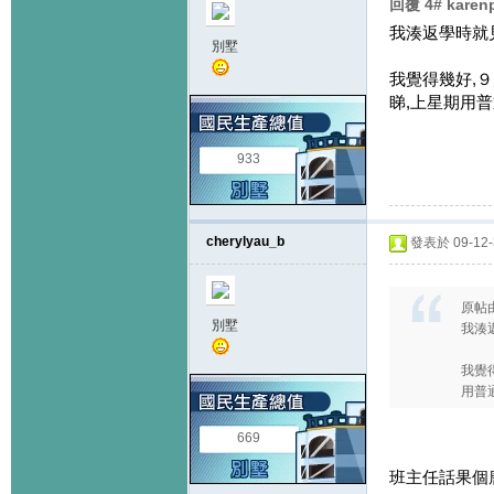
回覆 4# kare
我湊返學時就
別墅
我覺得幾好,９
睇,上星期用
933
cherylyau_b
發表於 09-12-3
原帖
別墅
我湊
我覺
用普
669
班主任話果個