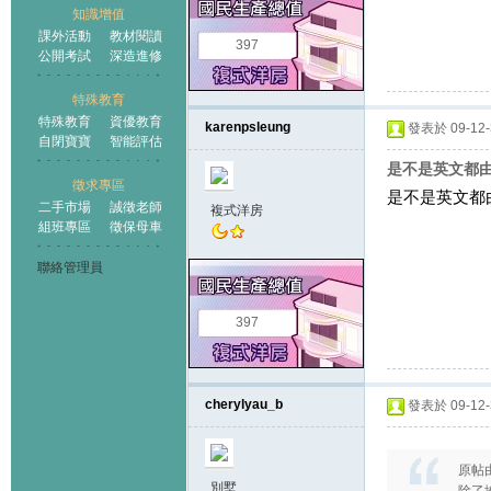
知識增值
課外活動
教材閱讀
397
公開考試
深造進修
特殊教育
特殊教育
資優教育
karenpsleung
發表於 09-12-3
自閉寶寶
智能評估
是不是英文都由
徵求專區
是不是英文都
二手市場
誠徵老師
複式洋房
組班專區
徵保母車
聯絡管理員
397
cherylyau_b
發表於 09-12-3
原帖
別墅