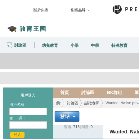
關於集團
集團品牌
討論區
幼兒教育
小學
中學
特殊教育
首頁
討論區
BK群組
幫
用戶登入
討論區
誠徵老師
Wanted: Native priv
用戶名稱：
密 碼：
查看:
716
|
回覆:
0
教育
›
›
›
Wanted: Nati
登入