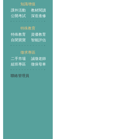
知識增值
課外活動
教材閱讀
公開考試
深造進修
特殊教育
特殊教育
資優教育
自閉寶寶
智能評估
徵求專區
二手市場
誠徵老師
組班專區
徵保母車
聯絡管理員