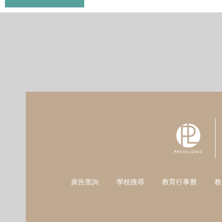
廣告查詢
學校搜尋
教育行事曆
教