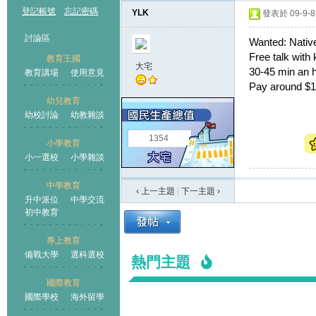
登記帳號
忘記密碼
YLK
發表於 09-9-8 
討論區
Wanted: Native
Free talk with k
教育王國
大宅
30-45 min an 
教育講場
使用意見
Pay around $1
幼兒教育
幼校討論
幼教雜談
王國
1354
小學教育
小一選校
小學雜談
中學教育
‹ 上一主題
|
下一主題
›
升中派位
中學交流
初中教育
專上教育
備戰大學
選科選校
熱門主題
國際教育
國際學校
海外留學