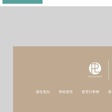
廣告查詢
學校搜尋
教育行事曆
教