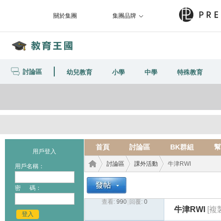
關於集團
集團品牌
討論區
幼兒教育
小學
中學
特殊教育
首頁
討論區
BK群組
幫
用戶登入
討論區
課外活動
牛津RWI
用戶名稱：
密 碼：
查看:
990
|
回覆:
0
教育
›
›
›
牛津RWI
[複
登入