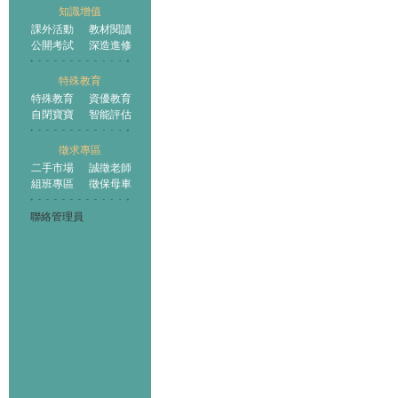
知識增值
課外活動
教材閱讀
公開考試
深造進修
特殊教育
特殊教育
資優教育
自閉寶寶
智能評估
徵求專區
二手市場
誠徵老師
組班專區
徵保母車
聯絡管理員