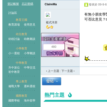
登記帳號
忘記密碼
ClaireMa
發表於 09-9-6 
討論區
有無小朋友學
可否比意見？th
教育王國
複式洋房
教育講場
使用意見
幼兒教育
幼校討論
幼教雜談
王國
480
小學教育
小一選校
小學雜談
中學教育
升中派位
中學交流
‹ 上一主題
|
下一主題
›
初中教育
專上教育
備戰大學
選科選校
熱門主題
國際教育
國際學校
海外留學