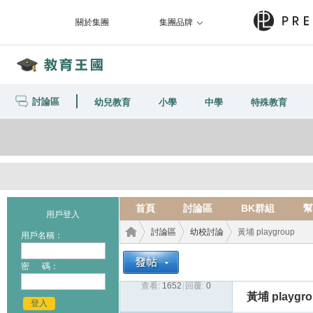
關於集團
集團品牌
討論區
幼兒教育
小學
中學
特殊教育
首頁
討論區
BK群組
幫
用戶登入
討論區
幼校討論
黃埔 playgroup
用戶名稱：
密 碼：
查看:
1652
|
回覆:
0
教育
›
›
›
黃埔 playgro
登入