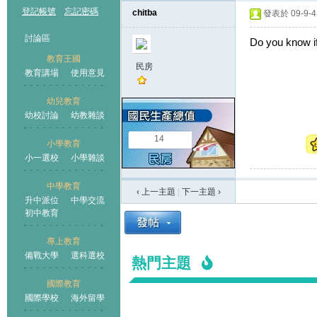
登記帳號
忘記密碼
chitba
發表於 09-9-4 
討論區
Do you know if
教育王國
民房
教育講場
使用意見
幼兒教育
幼校討論
幼教雜談
王國
14
小學教育
小一選校
小學雜談
中學教育
‹ 上一主題
|
下一主題
›
升中派位
中學交流
初中教育
專上教育
備戰大學
選科選校
熱門主題
國際教育
國際學校
海外留學