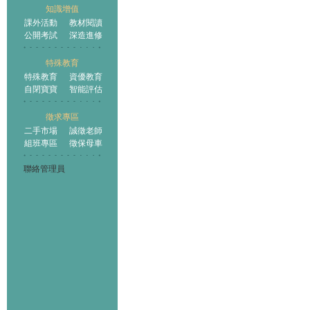
知識增值
課外活動
教材閱讀
公開考試
深造進修
特殊教育
特殊教育
資優教育
自閉寶寶
智能評估
徵求專區
二手市場
誠徵老師
組班專區
徵保母車
聯絡管理員