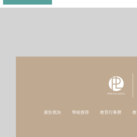
廣告查詢
學校搜尋
教育行事曆
教