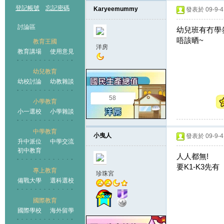
登記帳號
忘記密碼
Karyeemummy
發表於 09-9-4 
討論區
幼兒班有冇學劵
唔該晒~
教育王國
洋房
教育講場
使用意見
幼兒教育
幼校討論
幼教雜談
王國
58
小學教育
小一選校
小學雜談
中學教育
小曳人
發表於 09-9-4 
升中派位
中學交流
初中教育
人人都無!
要K1-K3先有
專上教育
珍珠宮
備戰大學
選科選校
國際教育
國際學校
海外留學