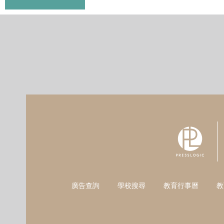
廣告查詢
學校搜尋
教育行事曆
教