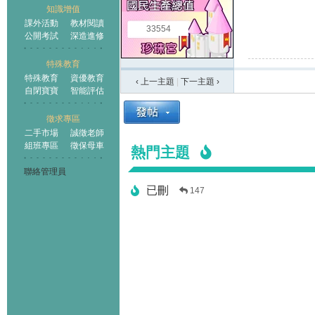
知識增值
課外活動
教材閱讀
33554
公開考試
深造進修
特殊教育
特殊教育
資優教育
‹ 上一主題
|
下一主題
›
自閉寶寶
智能評估
徵求專區
二手市場
誠徵老師
組班專區
徵保母車
熱門主題
聯絡管理員
已刪
147