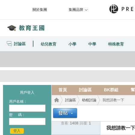
關於集團
集團品牌
討論區
幼兒教育
小學
中學
特殊教育
首頁
討論區
BK群組
幫
用戶登入
討論區
幼校討論
我想請教一下
用戶名稱：
密 碼：
查看:
1408
|
回覆:
1
教育
›
›
›
我想請教一
登入