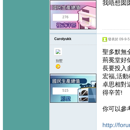
我唔想囡囡
276
Carolyukk
發表於 09-9-5 
聖多默無全
荊冕堂好似要士
別墅
長要投入
宏福,活動
卓思相對
515
得辛苦!
你可以參
http://fo