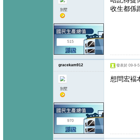
收生都係
別墅
515
gracekam912
發表於 09-9-5 
想問宏褔
別墅
970