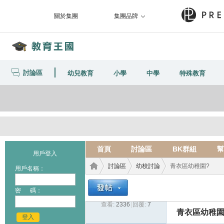
關於集團
集團品牌
討論區
幼兒教育
小學
中學
特殊教育
首頁
討論區
BK群組
幫
用戶登入
討論區
幼校討論
青衣區幼稚園?
用戶名稱：
密 碼：
查看:
2336
|
回覆:
7
教育
›
›
›
青衣區幼稚園
登入