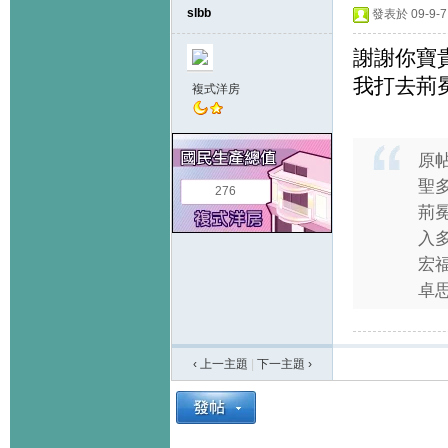
slbb
發表於 09-9-7 
謝謝你寶
我打去荊冕
複式洋房
原
聖
276
荊冕
入
宏
卓思
‹ 上一主題
|
下一主題
›