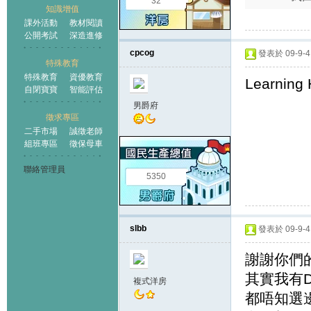
32
知識增值
課外活動
教材閱讀
公開考試
深造進修
cpcog
發表於 09-9-4 
特殊教育
特殊教育
資優教育
Learning 
自閉寶寶
智能評估
男爵府
徵求專區
二手市場
誠徵老師
組班專區
徵保母車
聯絡管理員
5350
slbb
發表於 09-9-4 
謝謝你們
其實我有D
複式洋房
都唔知選