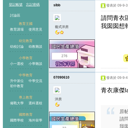
登記帳號
忘記密碼
slbb
發表於 09-9-3 
討論區
請問青衣
教育王國
我囡囡想報
複式洋房
教育講場
使用意見
幼兒教育
幼校討論
幼教雜談
王國
276
小學教育
小一選校
小學雜談
中學教育
07090610
發表於 09-9-4 
升中派位
中學交流
初中教育
青衣康傑la
專上教育
洋房
備戰大學
選科選校
原
國際教育
請
國際學校
海外留學
我