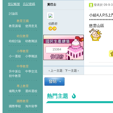
登記帳號
忘記密碼
黃巴士
發表於 09-9-3 
討論區
小組4人P.5
***************
教育王國
伯爵府
慈雲山區
教育講場
使用意見
幼兒教育
幼校討論
幼教雜談
王國
15364
小學教育
小一選校
小學雜談
中學教育
‹ 上一主題
|
下一主題
›
升中派位
中學交流
初中教育
專上教育
備戰大學
選科選校
熱門主題
國際教育
國際學校
海外留學