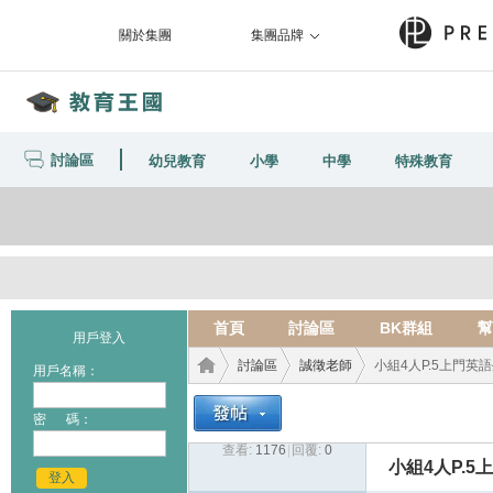
關於集團
集團品牌
討論區
幼兒教育
小學
中學
特殊教育
首頁
討論區
BK群組
幫
用戶登入
討論區
誠徵老師
小組4人P.5上門英
用戶名稱：
密 碼：
查看:
1176
|
回覆:
0
教育
›
›
›
小組4人P.
登入