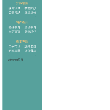
知識增值
課外活動
教材閱讀
公開考試
深造進修
特殊教育
特殊教育
資優教育
自閉寶寶
智能評估
徵求專區
二手市場
誠徵老師
組班專區
徵保母車
聯絡管理員