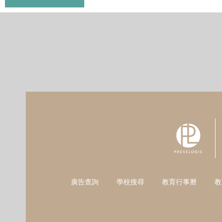
廣告查詢
學校搜尋
教育行事曆
教