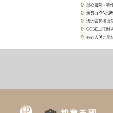
聖心書院 • 事
免費出KIS京
澳洲匯豐撤出
GCSE上唔到 A-
有冇人係九龍