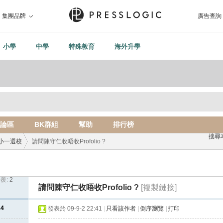
集團品牌
廣告查詢
小學
中學
特殊教育
海外升學
論區
BK群組
幫助
排行榜
搜尋
小一選校
請問陳守仁收唔收Profolio ?
覆:
2
›
請問陳守仁收唔收Profolio ?
[複製鏈接]
14
發表於 09-9-2 22:41
|
只看該作者
|
倒序瀏覽
|
打印