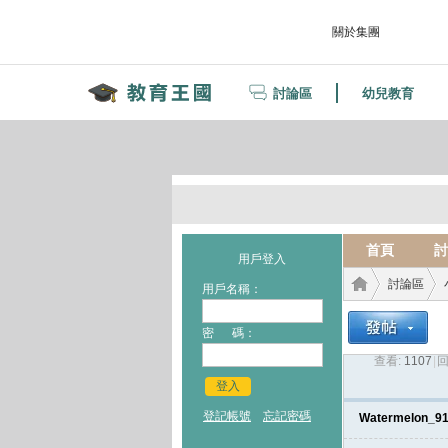
關於集團
討論區
幼兒教育
首頁
討
用戶登入
討論區
用戶名稱：
密 碼：
查看:
1107
|
回
教育
›
›
登入
登記帳號
忘記密碼
Watermelon_9