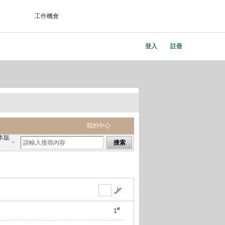
工作機會
登入
註冊
我的中心
本版
搜索
#
1