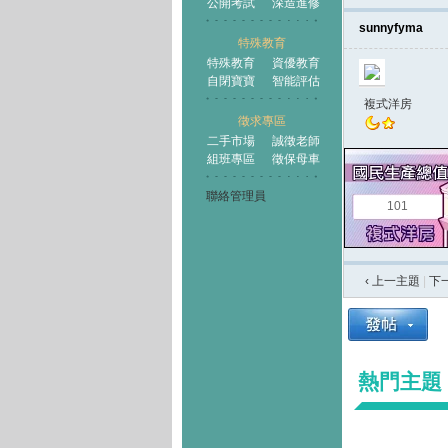
公開考試
深造進修
sunnyfyma
特殊教育
特殊教育
資優教育
自閉寶寶
智能評估
複式洋房
徵求專區
二手市場
誠徵老師
組班專區
徵保母車
聯絡管理員
101
‹ 上一主題
|
下
熱門主題