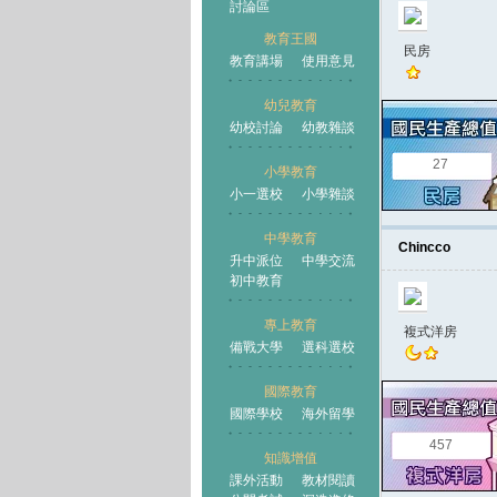
討論區
教育王國
民房
教育講場
使用意見
幼兒教育
幼校討論
幼教雜談
王國
27
小學教育
小一選校
小學雜談
中學教育
Chincco
升中派位
中學交流
初中教育
專上教育
複式洋房
備戰大學
選科選校
國際教育
國際學校
海外留學
457
知識增值
課外活動
教材閱讀