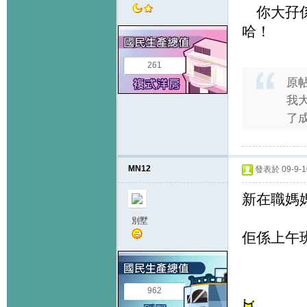
你大孖係
哈！
261
原
我
了成
MN12
發表於 09-9-10
新在職媽媽
別墅
佢係上午班
962