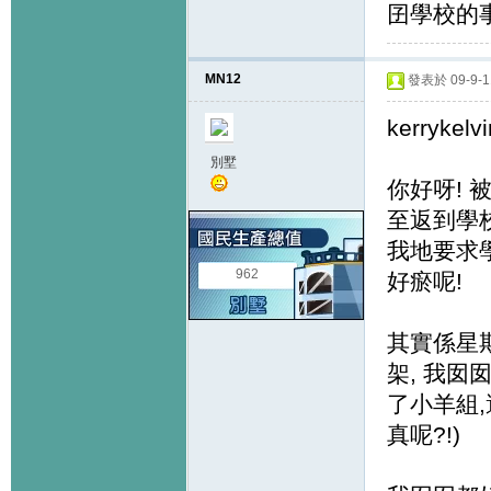
囝學校的事,
MN12
發表於 09-9-11
kerrykelvi
別墅
你好呀! 
至返到學校
我地要求
962
好瘀呢!
其實係星
架, 我囡
了小羊組,
真呢?!)