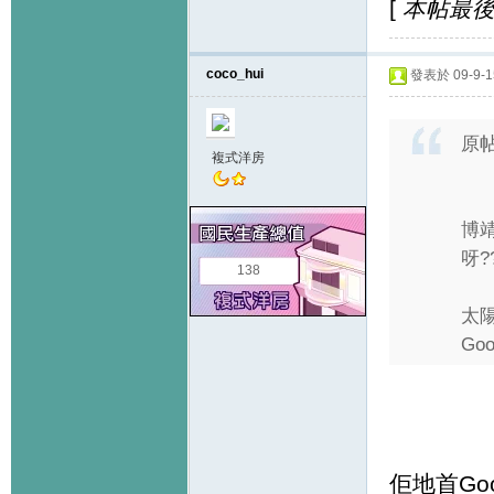
[
本帖最後由 k
coco_hui
發表於 09-9-15
原
複式洋房
博靖
呀?
138
太
Go
佢地首Go