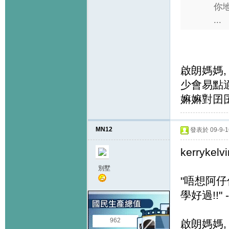
你地
...
啟朗媽媽,
少會易點適
嫲嫲對囝囝
MN12
發表於 09-9-16
kerrykelvi
別墅
"唔想阿仔
學好過!!" 
962
啟朗媽媽,