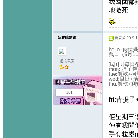
我囡囡都
地激死!
新在職媽媽
發表於 09-9-12
hello,
戲日同9月1
複式洋房
我囝囝每日都
mon: 提子
tue:餅乾+
wed:旦撻+
thu:餅乾+
261
fri:青
佢星期三
仲有我問
手有粒墨g