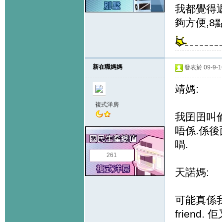
我都覺得返
夠方便,8
新在職媽媽
發表於 09-9-16
靖媽:
複式洋房
我囝囝叫
唔係.係後
喎.
261
天諾媽:
可能真係
frien