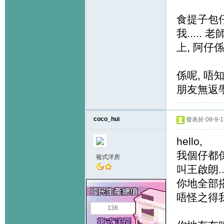
食提子包仔
我....
上, 阿仔係
係呢, 唔
朋友無返學
coco_hui
發表於 09-9-15
hello,
我個仔都係
複式洋房
叫王啟朗..
你地全部搭
唔怪之得
138