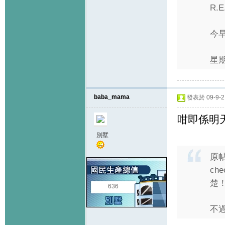
R.
今早
星期
baba_mama
發表於 09-9-2 
咁即係明
別墅
原
ch
楚
636
不過