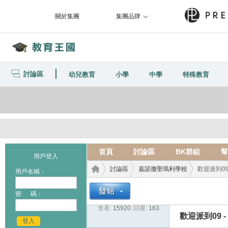
關於集團
集團品牌
討論區
幼兒教育
小學
中學
特殊教育
首頁
討論區
BK群組
幫
用戶登入
討論區
嘉諾撒聖瑪利學校
歡迎派到09 
用戶名稱：
密 碼：
查看:
15920
|
回覆:
163
教育
›
›
›
歡迎派到09 -
登入