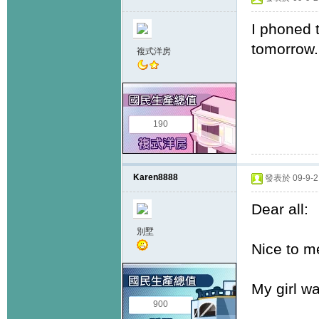
I phoned t
tomorrow.
複式洋房
190
Karen8888
發表於 09-9-2 
Dear all:
別墅
Nice to m
My girl w
900