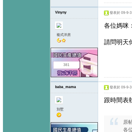
Vinyny
發表於 09-9-3 
各位媽咪
複式洋房
請問明天
381
baba_mama
發表於 09-9-3 
跟時間表執
別墅
原
各