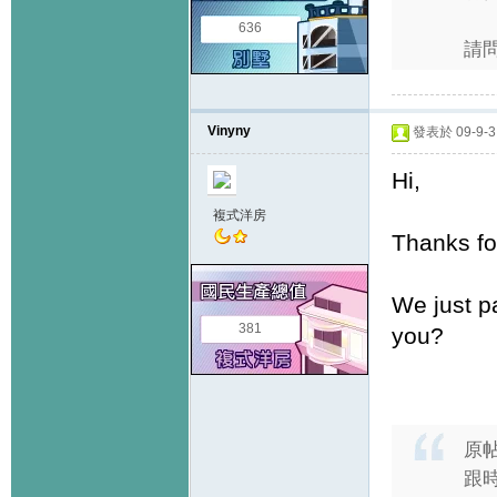
636
請
Vinyny
發表於 09-9-3 
Hi,
複式洋房
Thanks fo
We just p
381
you?
原
跟