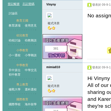
登記帳號
忘記密碼
Vinyny
發表於 09-9-1 
討論區
No assign
教育王國
複式洋房
教育講場
使用意見
幼兒教育
幼校討論
幼教雜談
王國
381
小學教育
小一選校
小學雜談
中學教育
mimia810
發表於 09-9-1 
升中派位
中學交流
初中教育
Hi Vinyny
All of ou
專上教育
複式洋房
備戰大學
選科選校
sharing ou
and Karen
國際教育
國際學校
海外留學
they're s