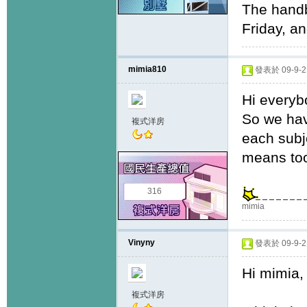
The handb
Friday, a
mimia810
發表於 09-9-2 
Hi everyb
So we hav
複式洋房
each subj
means to
316
mimia
Vinyny
發表於 09-9-2 
Hi mimia,
複式洋房