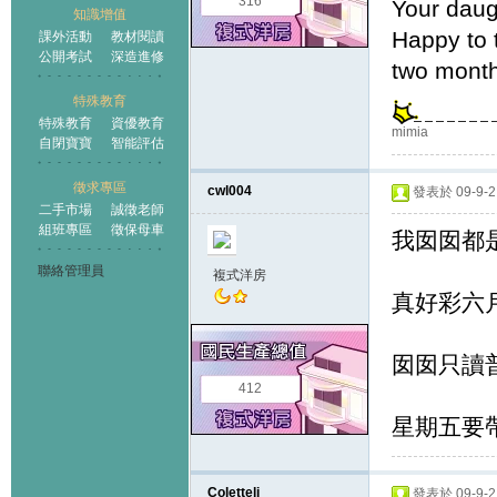
316
Your daugh
知識增值
Happy to t
課外活動
教材閱讀
公開考試
深造進修
two month
特殊教育
特殊教育
資優教育
mimia
自閉寶寶
智能評估
徵求專區
cwl004
發表於 09-9-2 
二手市場
誠徵老師
組班專區
徵保母車
我囡囡都是
聯絡管理員
複式洋房
真好彩六月
囡囡只讀普
412
星期五要帶
Coletteli
發表於 09-9-2 