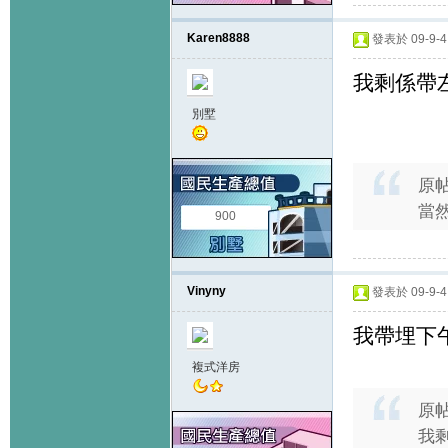
Karen8888
發表於 09-9-4 
我剩係帶左
別墅
原
當然
900
Vinyny
發表於 09-9-4 
我帶埋下午
複式洋房
原
我剩