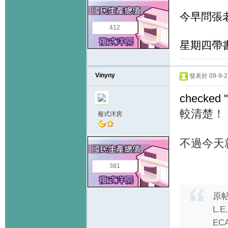
今早問張老
412
星期四帶書
Vinyny
發表於 09-9-2 
checked "
較清楚！
複式洋房
不過今天就
381
原
L.E
EC