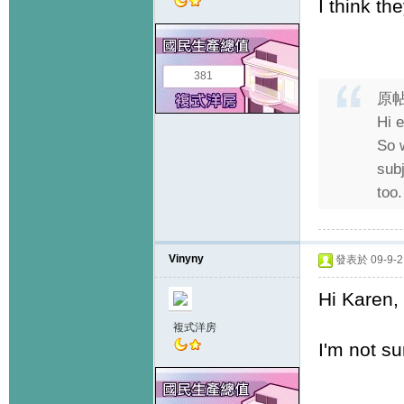
I think th
381
原
Hi 
So 
sub
too.
Vinyny
發表於 09-9-2 
Hi Karen,
複式洋房
I'm not su