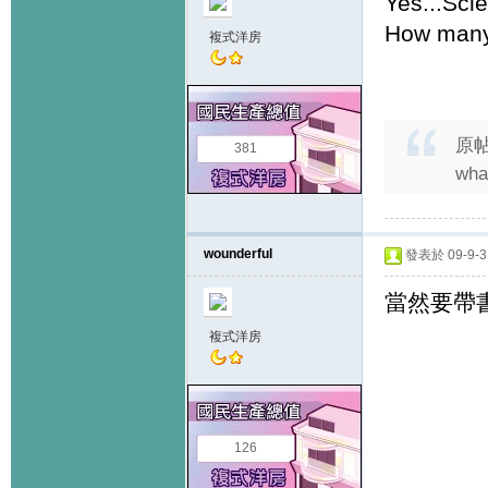
Yes...Sci
How many 
複式洋房
原
381
wha
wounderful
發表於 09-9-3 
當然要帶書
複式洋房
126