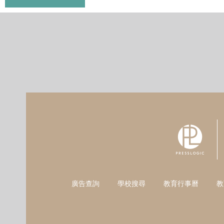
廣告查詢
學校搜尋
教育行事曆
教