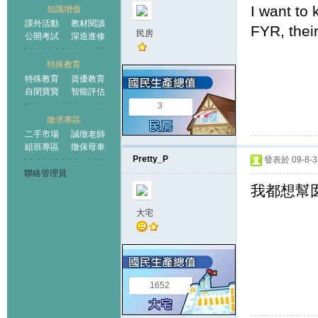
I want to 
知識增值
課外活動
教材閱讀
FYR, their
民房
公開考試
深造進修
特殊教育
特殊教育
資優教育
自閉寶寶
智能評估
3
徵求專區
二手市場
誠徵老師
組班專區
徵保母車
Pretty_P
發表於 09-8-31
聯絡管理員
我都想幫
大宅
1652