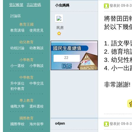
登記帳號
忘記密碼
小虫媽媽
發表於 09-8-31
討論區
將替囝囝報
教育王國
於以下幾
民房
教育講場
使用意見
1. 語文學
幼兒教育
幼校討論
幼教雜談
王國
2. 德育培
22
3. 幼兒
小學教育
小一選校
小學雜談
4. 小一出
中學教育
非常謝謝!
升中派位
中學交流
初中教育
專上教育
備戰大學
選科選校
國際教育
o4jwn
發表於 09-8-31
國際學校
海外留學