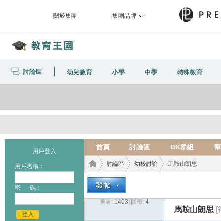
關於集團
集團品牌
討論區
幼兒教育
小學
中學
特殊教育
首頁
討論區
BK群組
幫
用戶登入
討論區
幼校討論
馬鞍山朗思
用戶名稱：
密 碼：
查看:
1403
|
回覆:
4
教育
›
›
›
馬鞍山朗思
登入