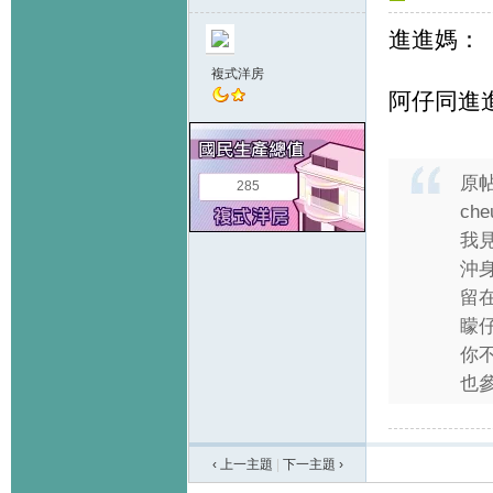
進進媽：
複式洋房
阿仔同進
原
285
che
我
沖
留
矇仔
你
也參
‹ 上一主題
|
下一主題
›