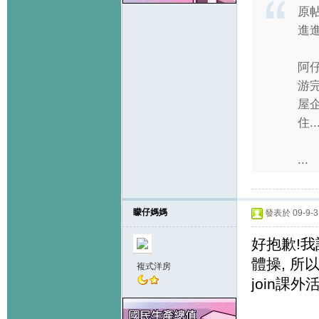
原
進
阿
游
屋
住...
...
矇仔媽媽
發表於 09-9-3 
好抱歉!我記
體操, 所
複式洋房
join課外