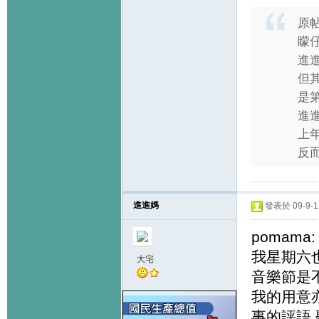
原
矇仔
進
但
是第
進
上
反而
進進媽
發表於 09-9-1 
pomama:
我星期六也
大宅
音樂節是
我的用意
事的評語,