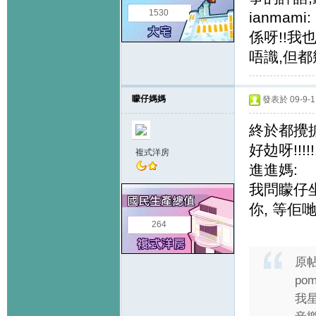
1530
ianmami:
係呀!!
唔識,但
矇仔媽媽
發表於 09-9-1 
終於都攪掂晒
好攰呀!!!!!!
複式洋房
進進媽:
我問矇仔坐
你, 等佢
264
原
pom
我星