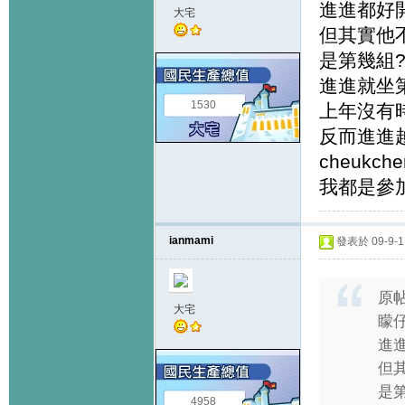
進進都好
大宅
但其實他
是第幾組?
進進就坐
1530
上年沒有
反而進進
cheukche
我都是參
ianmami
發表於 09-9-1 
原
大宅
矇仔
進
但
是第
4958