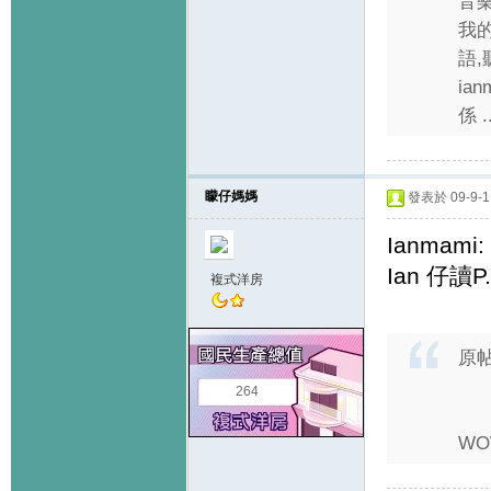
音
我
語,
ian
係 ..
矇仔媽媽
發表於 09-9-1 
Ianmami:
Ian 仔讀P
複式洋房
原
264
WO