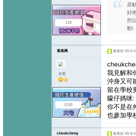
原
好抱
所以
128
動!
進進媽
發表於 09-9-3 
cheukche
我見解和
大宅
沖身又可
留在學校
矇仔媽咪:
1530
你不是在
也參加學校
cheukcheng
發表於 09-9-3 