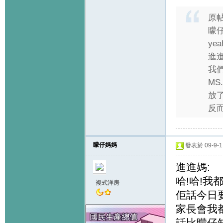
原
矇仔
yea
進
我
MS
放
反而
矇仔媽媽
發表於 09-9-1 
進進媽:
哈!哈!我
複式洋房
佢話今日
家長會我都
話比矇仔知