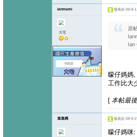
ianmami
發表於 09-9-1 
原
大宅
Ian
Ia
4958
矇仔媽媽,
工作比大少
[
本帖最後由 
進進媽
發表於 09-9-2 
矇仔媽咪: