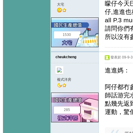
矇仔今天
大宅
仔,進進也
all P.3 m
請問你們有
1530
所以沒有參
cheukcheng
發表於 09-9-3 
進進媽：
複式洋房
阿仔都冇
師話游完
點幾先返
285
運動，驚佢頂唔