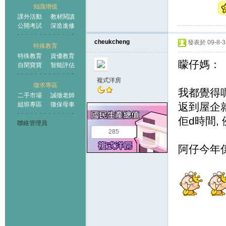
知識增值
課外活動
教材閱讀
公開考試
深造進修
cheukcheng
發表於 09-8-31
特殊教育
特殊教育
資優教育
矇仔媽：
自閉寶寶
智能評估
複式洋房
徵求專區
我都覺得
二手市場
誠徵老師
組班專區
徵保母車
返到屋企就
佢d時間, 
聯絡管理員
285
阿仔今年