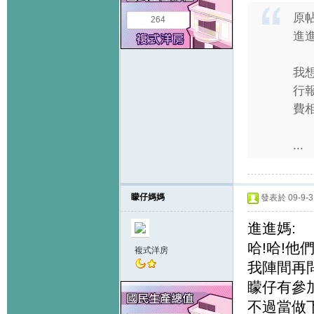
原
264
進
我想
行報
費相
...
矇仔媽媽
發表於 09-9-3 
進進媽:
哈!哈!他
複式洋房
我陣間再
矇仔有參加E
不過當做