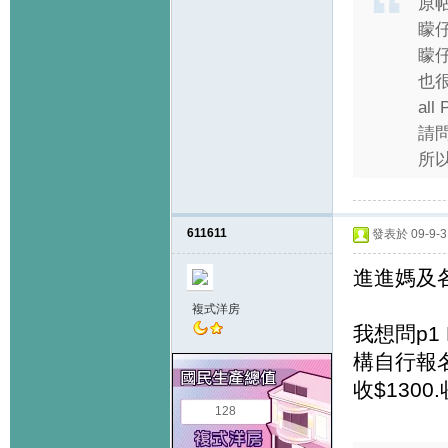
原
矇仔
矇
也
all
請
所以
611611
發表於 09-9-3 
進進媽及
複式洋房
我想問p1 
構自行報名
收$1300
128