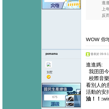
進
上
反而
WOW 你
pomama
發表於 09-9-1 
進進媽:
我囝囝今
別墅
校際音樂
看別人的
活動的安
675
油！！:
wi