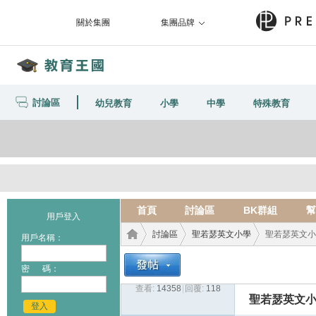
關於集團
集團品牌
討論區
幼兒教育
小學
中學
特殊教育
首頁
討論區
BK群組
幫
用戶登入
討論區
聖若瑟英文小學
聖若瑟英文小學(彩
用戶名稱：
密 碼：
查看:
14358
|
回覆:
118
教育
›
›
›
聖若瑟英文小學(
登入