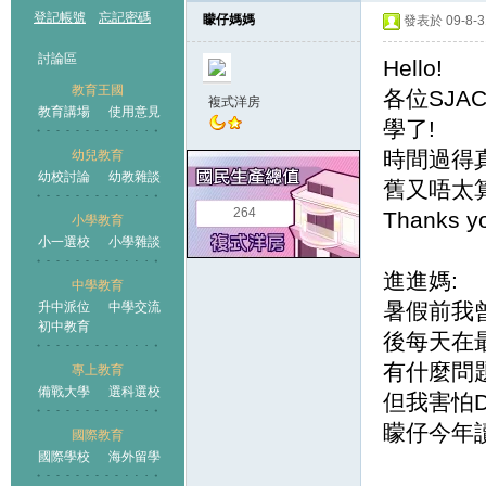
登記帳號
忘記密碼
矇仔媽媽
發表於 09-8-31
討論區
Hello!
教育王國
各位SJA
複式洋房
教育講場
使用意見
學了!
時間過得
幼兒教育
幼校討論
幼教雜談
王國
舊又唔太算
264
Thanks y
小學教育
小一選校
小學雜談
進進媽:
中學教育
暑假前我曾
升中派位
中學交流
初中教育
後每天在
有什麼問
專上教育
備戰大學
選科選校
但我害怕D小
矇仔今年讀
國際教育
國際學校
海外留學