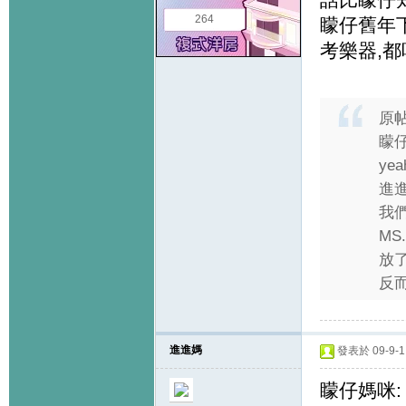
264
矇仔舊年
考樂器,都唔
原
矇仔
yea
進
我
MS
放
反而
進進媽
發表於 09-9-1 
矇仔媽咪: