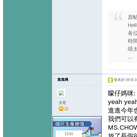
原
Hell
各位
時
唔太
...
進進媽
發表於 09-8-31
矇仔媽咪:
yeah yea
大宅
進進今年也
我們可以
MS.CH
1530
放了長假