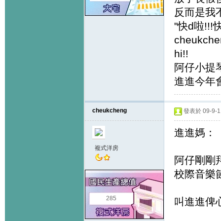
反而是我
"快d啦!!
cheukche
hi!!
阿仔小提
進進今年
cheukcheng
發表於 09-9-1 
進進媽：
複式洋房
阿仔剛剛
校際音樂
285
叫進進俾