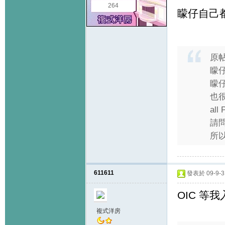
264
矇仔自己都有
原
矇仔
矇
也
all
請
所以
611611
發表於 09-9-3 
OIC 等我
複式洋房