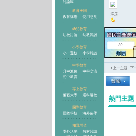
討論區
教育王國
洋房
教育講場
使用意見
幼兒教育
幼校討論
幼教雜談
王國
80
小學教育
小一選校
小學雜談
中學教育
‹ 上一主題
|
下
升中派位
中學交流
初中教育
專上教育
備戰大學
選科選校
熱門主題
國際教育
國際學校
海外留學
知識增值
課外活動
教材閱讀