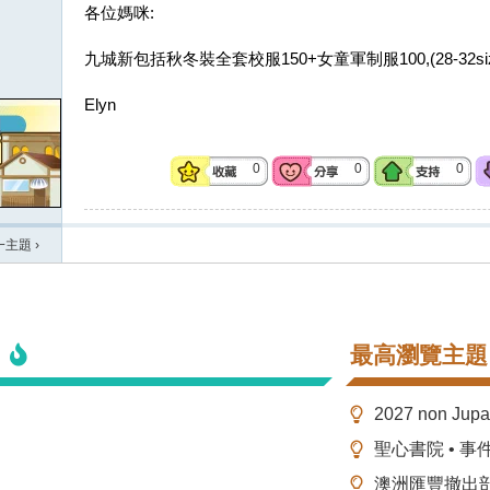
各位媽咪:
九城新包括秋冬裝全套校服150+女童軍制服100,(28-32s
Elyn
0
0
0
一主題
›
最高瀏覽主題
2027 non Ju
聖心書院 • 事
澳洲匯豐撤出