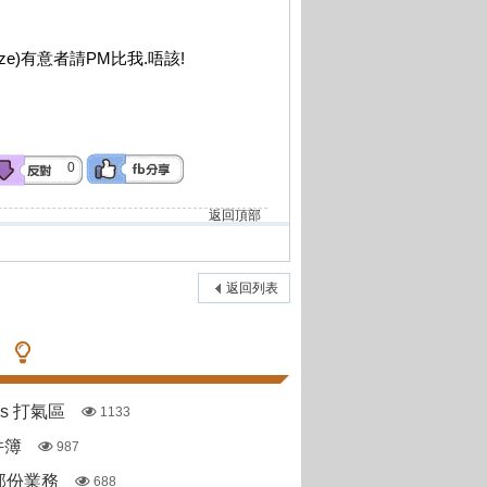
ize)有意者請PM比我.唔該!
0
返回頂部
返回列表
pas 打氣區
1133
件簿
987
部份業務
688