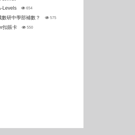
Levels
654
城數研中學部補數？
575
ter扣賬卡
550