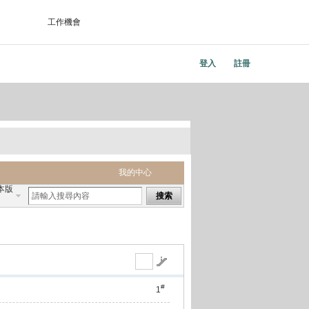
工作機會
登入
註冊
我的中心
本版
搜索
#
1