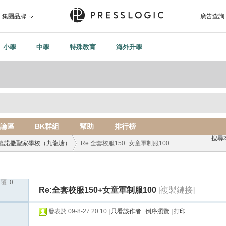
集團品牌
廣告查詢
小學
中學
特殊教育
海外升學
論區
BK群組
幫助
排行榜
搜尋
嘉諾撒聖家學校（九龍塘）
Re:全套校服150+女童軍制服100
覆:
0
›
Re:全套校服150+女童軍制服100
[複製鏈接]
發表於 09-8-27 20:10
|
只看該作者
|
倒序瀏覽
|
打印