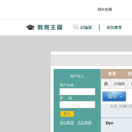
關於集團
討論區
幼兒教育
首頁
討
用戶登入
討論區
用戶名稱：
密 碼：
查看:
1766
|
回
教育
›
›
登入
登記帳號
忘記密碼
Elyn