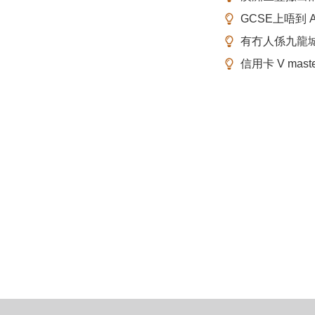
GCSE上唔到 A-
有冇人係九龍
信用卡 V mas