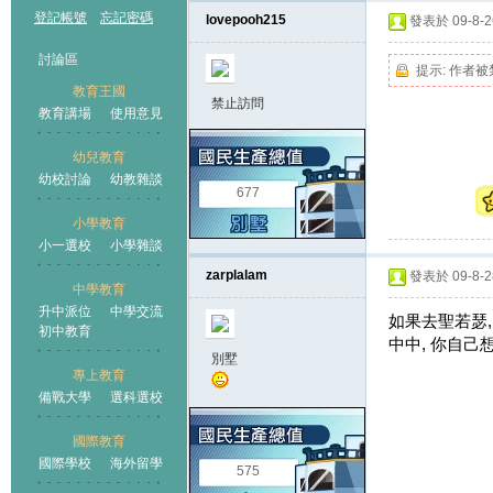
登記帳號
忘記密碼
lovepooh215
發表於 09-8-26
討論區
提示:
作者被
教育王國
禁止訪問
教育講場
使用意見
幼兒教育
幼校討論
幼教雜談
王國
677
小學教育
小一選校
小學雜談
zarplalam
發表於 09-8-28
中學教育
升中派位
中學交流
如果去聖若瑟,
初中教育
中中, 你自己
別墅
專上教育
備戰大學
選科選校
國際教育
國際學校
海外留學
575