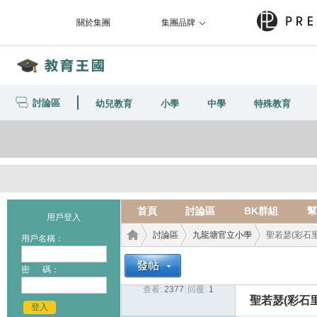
關於集團
集團品牌
討論區
幼兒教育
小學
中學
特殊教育
首頁
討論區
BK群組
幫
用戶登入
討論區
九龍塘官立小學
聖若瑟(彩石里)
用戶名稱：
密 碼：
查看:
2377
|
回覆:
1
教育
›
›
›
聖若瑟(彩石里
登入