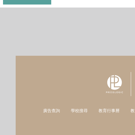
廣告查詢
學校搜尋
教育行事曆
教