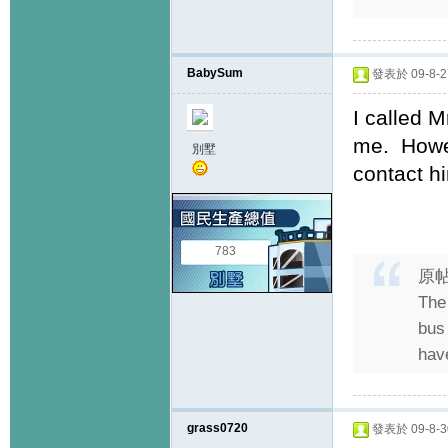
BabySum
發表於 09-8-27
I called 
me. Howeve
別墅
contact h
783
原
The 
bus 
have
grass0720
發表於 09-8-30