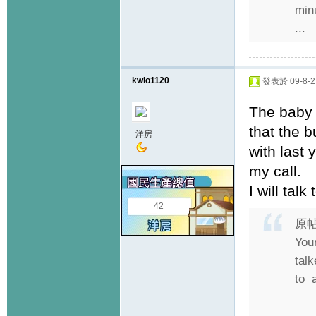
minu
...
kwlo1120
發表於 09-8-27
The baby 
that the 
洋房
with last 
my call.
I will ta
42
原
You
talk
to a