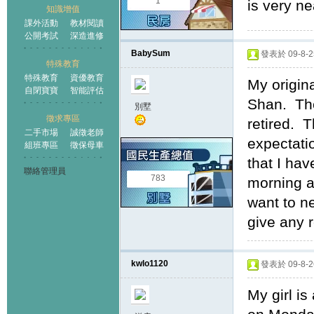
1
is very nea
知識增值
課外活動
教材閱讀
公開考試
深造進修
BabySum
發表於 09-8-25
特殊教育
特殊教育
資優教育
My origin
自閉寶寶
智能評估
Shan. The
別墅
徵求專區
retired. 
二手市場
誠徵老師
expectati
組班專區
徵保母車
that I hav
聯絡管理員
783
morning a
want to ne
give any 
kwlo1120
發表於 09-8-26
My girl is