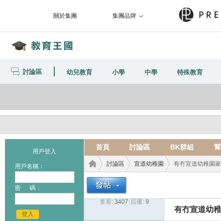
關於集團
集團品牌
討論區
幼兒教育
小學
中學
特殊教育
首頁
討論區
BK群組
幫
用戶登入
討論區
宣道幼稚園
有冇宣道幼稚園家長
用戶名稱：
密 碼：
查看:
3407
|
回覆:
9
教育
›
›
›
有冇宣道幼稚
登入