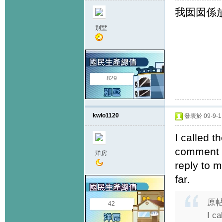
我囡囡係
別墅
829
kwlo1120
發表於 09-9-1 
I called 
comment 
洋房
reply to m
far.
原
42
I c