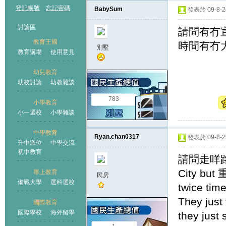
登記帳號
忘記密碼
BabySum
發表於 09-8-24
討論區
請問有冇
教育王國
時間有冇
別墅
教育講場
使用意見
幼兒教育
幼校討論
幼教雜談
王國
783
小學教育
小一選校
小學雜談
中學教育
Ryan.chan0317
發表於 09-8-25
升中派位
中學交流
初中教育
請問走咩路線ar
City but 
專上教育
民房
備戰大學
選科選校
twice time
They just 
國際教育
國際學校
海外留學
they just 