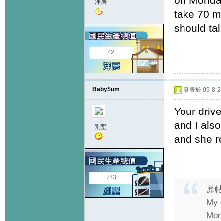
on Monday
洋房
take 70 m
should ta
42
BabySum
發表於 09-8-26
Your driv
and I also
別墅
and she re
783
原
My g
Mon