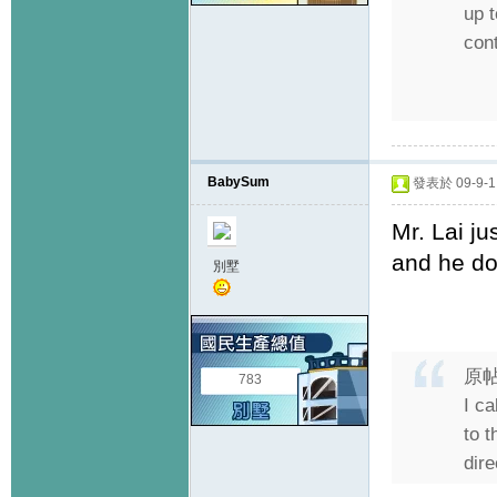
up t
con
BabySum
發表於 09-9-1 
Mr. Lai ju
and he do
別墅
原
783
I c
to 
dire