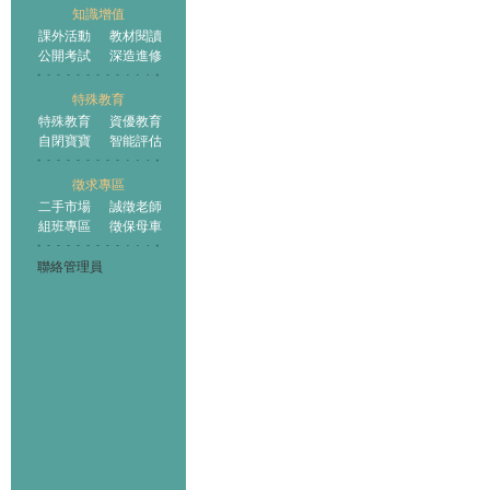
知識增值
課外活動
教材閱讀
公開考試
深造進修
特殊教育
特殊教育
資優教育
自閉寶寶
智能評估
徵求專區
二手市場
誠徵老師
組班專區
徵保母車
聯絡管理員