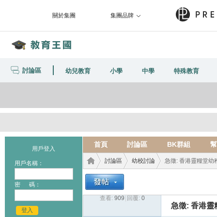
關於集團
集團品牌
討論區
幼兒教育
小學
中學
特殊教育
首頁
討論區
BK群組
幫
用戶登入
討論區
幼校討論
急徵: 香港靈糧堂幼稚
用戶名稱：
密 碼：
查看:
909
|
回覆:
0
教育
›
›
›
急徵: 香港
登入