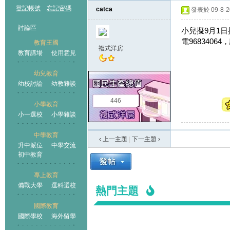
登記帳號
忘記密碼
catca
發表於 09-8-20
討論區
小兒擬9月1
電96834064
教育王國
複式洋房
教育講場
使用意見
幼兒教育
幼校討論
幼教雜談
王國
446
小學教育
小一選校
小學雜談
中學教育
‹ 上一主題
|
下一主題
›
升中派位
中學交流
初中教育
專上教育
備戰大學
選科選校
熱門主題
國際教育
國際學校
海外留學