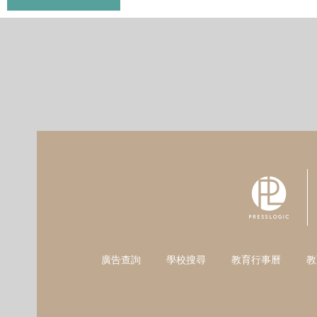
廣告查詢
學校搜尋
教育行事曆
教