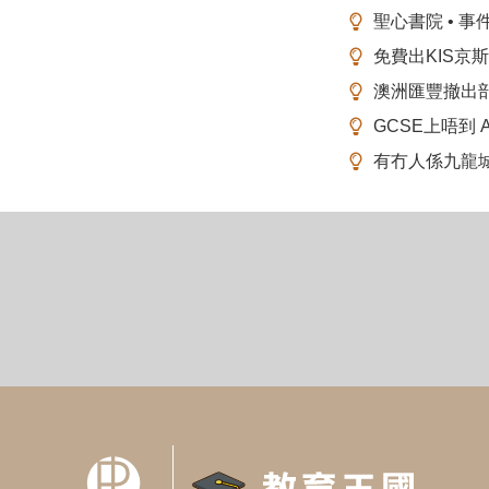
聖心書院 • 事
免費出KIS京
澳洲匯豐撤出
GCSE上唔到 A-
有冇人係九龍