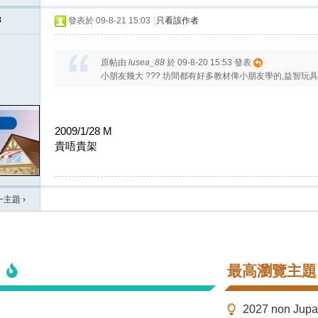
8
發表於 09-8-21 15:03
|
只看該作者
原帖由
lusea_88
於 09-8-20 15:53 發表
小朋友幾大 ??? 坊間都有好多教材俾小朋友學的,益智玩
2009/1/28 M
貴唔貴架
一主題
›
最高瀏覽主題
2027 non Ju