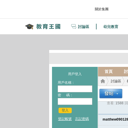
關於集團
討論區
幼兒教育
首頁
討
用戶登入
討論區
用戶名稱：
密 碼：
查看:
1588
|
回
教育
›
›
登入
登記帳號
忘記密碼
matthew09012