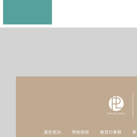
廣告查詢
學校搜尋
教育行事曆
教