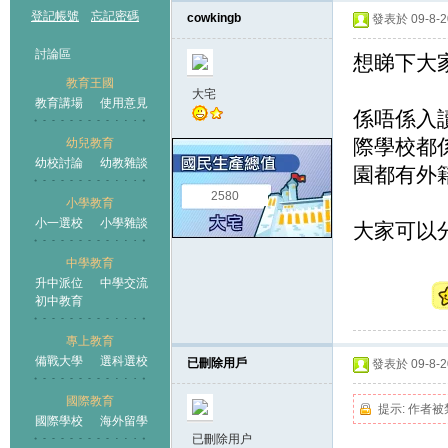
登記帳號
忘記密碼
cowkingb
發表於 09-8-20
討論區
想睇下大家
教育王國
大宅
教育講場
使用意見
係唔係入
際學校都係
幼兒教育
幼校討論
幼教雜談
王國
園都有外
2580
小學教育
小一選校
小學雜談
大家可以
中學教育
升中派位
中學交流
初中教育
專上教育
備戰大學
選科選校
已刪除用戶
發表於 09-8-20
國際教育
提示:
作者被
國際學校
海外留學
已刪除用户