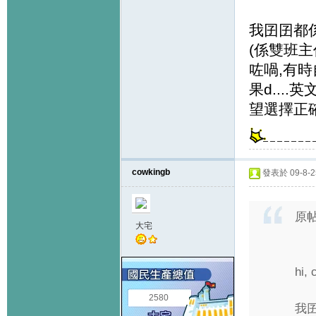
我囝囝都係
(係雙班主
咗喎,有時
果d...
望選擇正確
cowkingb
發表於 09-8-25
原
大宅
hi,
2580
我囝