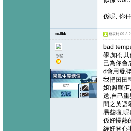
係呢, 你
mclfbb
發表於 09-8-26
bad t
學,如有其
別墅
已為你會
d會用發脾
我把囝囝
877
姐)照顧
送,自己重
間之英語學
易些啦,
係好慢熱的小
經好開心