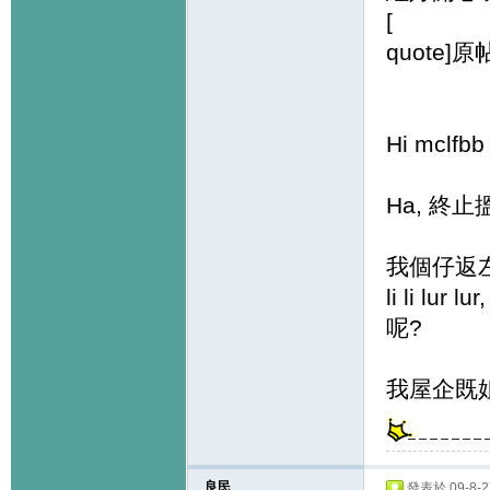
[
quote]
Hi mclfbb
Ha, 終止搵
我個仔返左
li li l
呢?
我屋企既姐姐係
良民
發表於 09-8-27