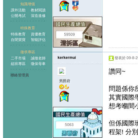
知識增值
課外活動
教材閱讀
公開考試
深造進修
特殊教育
特殊教育
資優教育
59509
自閉寶寶
智能評估
徵求專區
kerkermui
發表於 09-8-20
二手市場
誠徵老師
組班專區
徵保母車
讚同~
聯絡管理員
男爵府
問題係你
其實國際學校
想考嗰間小
但係國際班
5063
程架! 分