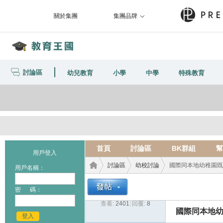
關於集團
集團品牌
討論區
幼兒教育
小學
中學
特殊教育
首頁
討論區
BK群組
幫
用戶登入
討論區
幼校討論
國際同本地幼稚園既
用戶名稱：
密 碼：
查看:
2401
|
回覆:
8
教育
›
›
›
國際同本地
登入