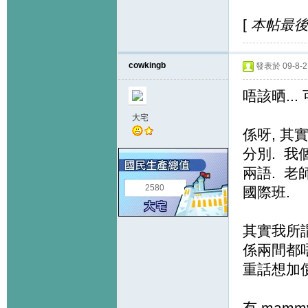
[
本帖最後由 
cowkingb
發表於 09-8-21
唔該晒..
大宅
係呀, 其
分別. 我個仔
兩語. 老
2580
國際班.
其實我所謂
係兩間都唔
重話想加價 
有 mamm