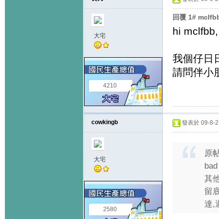
回覆 1# mclf
hi mclfbb,
大宅
我個仔日日話
請問伴小朋
4210
cowkingb
發表於 09-8-27
原
大宅
ba
其
留
達,遲
2580