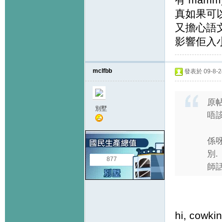
真如果可以
又擔心語文
影響佢入小
mclfbb
發表於 09-8-24
原
別墅
唔該
係呀
別.
877
師話
hi, cowki