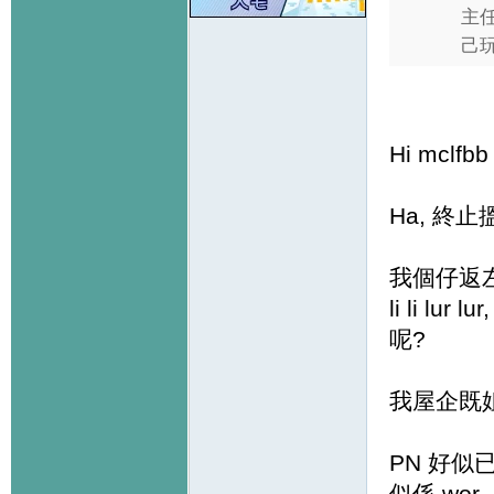
主任
己玩
Hi mclfbb
Ha, 終止搵
我個仔返左
li li l
呢?
我屋企既
PN 好似
似係 wor..