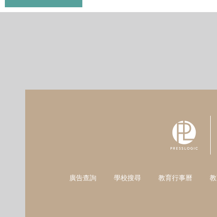
廣告查詢
學校搜尋
教育行事曆
教