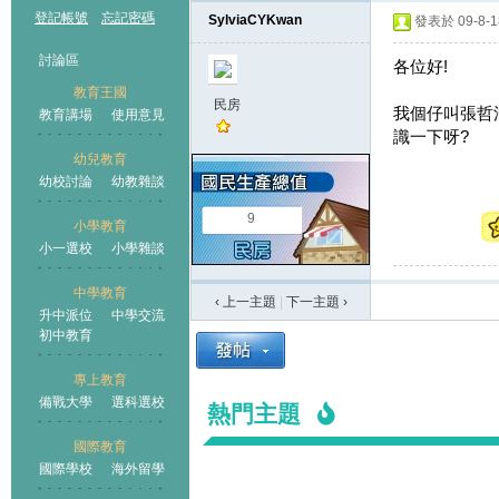
登記帳號
忘記密碼
SylviaCYKwan
發表於 09-8-18
討論區
各位好!
教育王國
民房
我個仔叫張哲浪 
教育講場
使用意見
識一下呀?
幼兒教育
幼校討論
幼教雜談
王國
9
小學教育
小一選校
小學雜談
中學教育
‹ 上一主題
|
下一主題
›
升中派位
中學交流
初中教育
專上教育
備戰大學
選科選校
熱門主題
國際教育
國際學校
海外留學