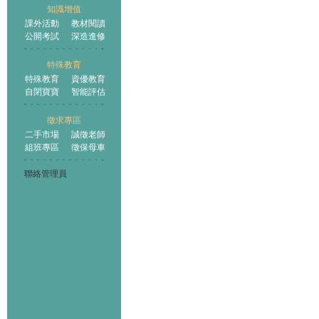
知識增值
課外活動
教材閱讀
公開考試
深造進修
特殊教育
特殊教育
資優教育
自閉寶寶
智能評估
徵求專區
二手市場
誠徵老師
組班專區
徵保母車
聯絡管理員