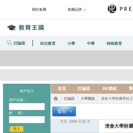
關於集團
集團品牌
討論區
幼兒教育
小學
中學
特殊教育
首頁
討論區
BK群組
幫
用戶登入
討論區
小學雜談
浸會大學附屬學校王錦輝中
用戶名稱：
密 碼：
查看:
1066
|
回覆:
0
教育
›
›
›
浸會大學附屬學
登入