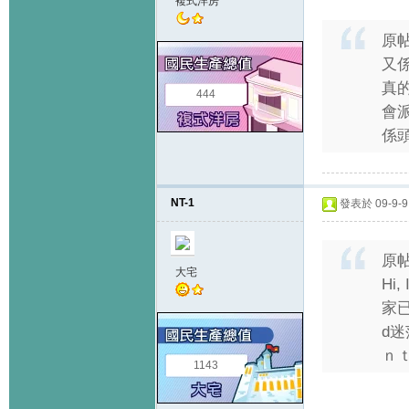
複式洋房
原
又係
真
444
會
係頭
NT-1
發表於 09-9-9 
原
大宅
Hi
家
d迷
ｎｔ
1143