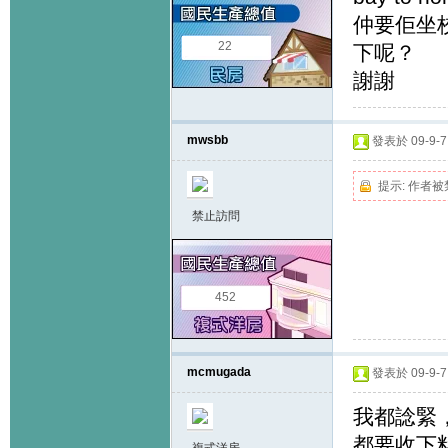
仲要佢坐
22
下呢？
謝謝
mwsbb
發表於 09-9-7 
提示:
作者被
禁止訪問
452
mcmugada
發表於 09-9-7 
我都諗緊，
都要收下