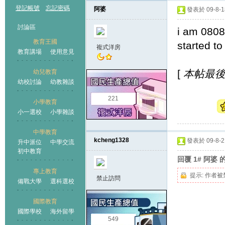
登記帳號
忘記密碼
阿婆
發表於 09-8-18
討論區
i am 0808
教育王國
started to p
複式洋房
教育講場
使用意見
[
本帖最後由 
幼兒教育
幼校討論
幼教雜談
王國
221
小學教育
小一選校
小學雜談
中學教育
kcheng1328
發表於 09-8-21
升中派位
中學交流
初中教育
回覆 1# 阿婆 
專上教育
提示:
作者被
禁止訪問
備戰大學
選科選校
國際教育
國際學校
海外留學
549