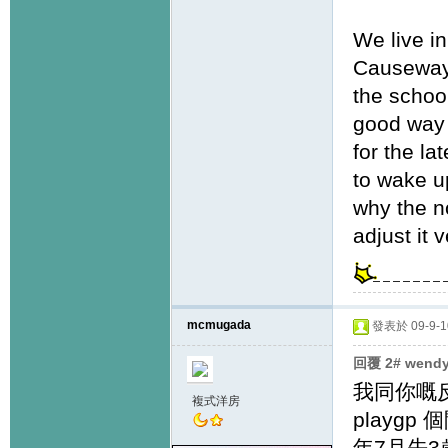
We live i
Causeway 
the school 
good way 
for the la
to wake u
why the n
adjust it v
mcmugada
發表於 09-9-10
回覆 2# wend
我同你嘅
複式洋房
playg
年7月先