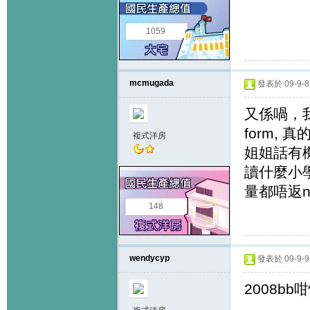
1059
mcmugada
發表於 09-9-8 
又係喎，我
form,
複式洋房
姐姐話有
讀什麼小
量都唔返nu
148
wendycyp
發表於 09-9-9 
2008bb