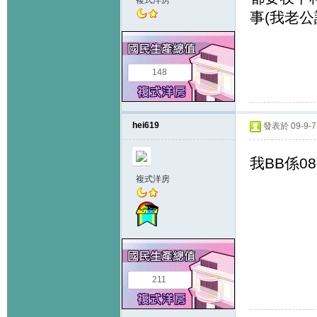
複式洋房
事(我老公
148
hei619
發表於 09-9-7 
我BB係08
複式洋房
211