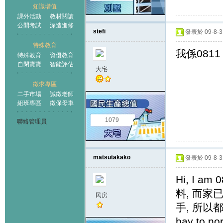
知識增值
課外活動
教材閱讀
公開考試
深造進修
stefi
發表於 09-8-31
特殊教育
我係0811
特殊教育
資優教育
自閉寶寶
智能評估
大宅
徵求專區
二手市場
誠徵老師
組班專區
徵保母車
1079
聯絡管理員
matsutakako
發表於 09-8-31
Hi, I 
料, 而
民房
手, 所以
bay t