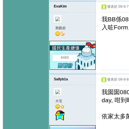
EvaKim
發表於 09-9-7 
我BB係0
入咗For
男爵府
6460
Sallyb1a
發表於 09-9-8 
我囡囡080
day, 咁
大宅
依家太多菌