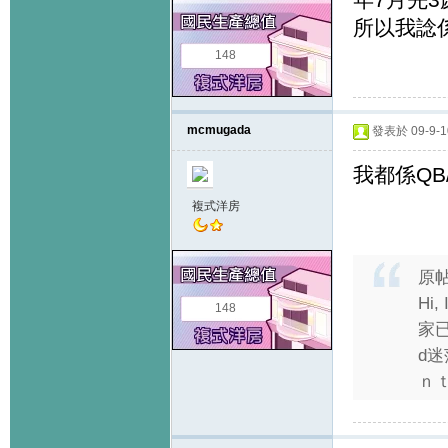
所以我諗
148
mcmugada
發表於 09-9-10
我都係QB
複式洋房
原
Hi
148
家
d迷
ｎｔ