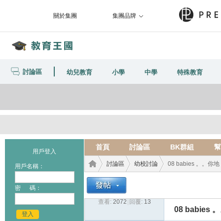
關於集團
集團品牌
討論區
幼兒教育
小學
中學
特殊教育
首頁
討論區
BK群組
幫
用戶登入
討論區
幼校討論
08 babies 。。你地 
用戶名稱：
密 碼：
查看:
2072
|
回覆:
13
教育
›
›
›
08 babies 
登入