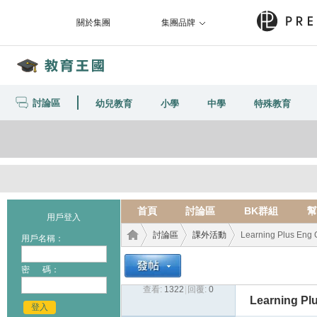
關於集團
集團品牌
討論區
幼兒教育
小學
中學
特殊教育
首頁
討論區
BK群組
幫
用戶登入
討論區
課外活動
Learning Plus En
用戶名稱：
密 碼：
查看:
1322
|
回覆:
0
教育
›
›
›
Learning P
登入