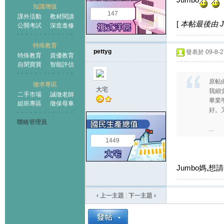
知識增值
147
課外活動
教材閱讀
[
本帖最後由 Jum
公開考試
深造進修
特殊教育
pettyg
發表於 09-8-27
特殊教育
資優教育
自閉寶寶
智能評估
原帖
徵求專區
大宅
我細女
二手市場
誠徵老師
畢業
組班專區
徵保母車
好。
聯絡管理員
...
1449
Jumbo媽,
‹ 上一主題
|
下一主題
›