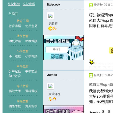
登記帳號
忘記密碼
littlecook
發表於 09-8-15
討論區
唔知銅鑼灣sp
來自大埔spn
教育王國
男爵府
因家住新界,想
教育講場
使用意見
幼兒教育
幼校討論
幼教雜談
王國
6473
小學教育
小一選校
小學雜談
中學教育
升中派位
中學交流
Jumbo
發表於 09-8-26
初中教育
來自大埔spn
專上教育
我細女都喺大埔s
備戰大學
選科選校
複式洋房
大埔spn畢
國際教育
知，全校讀書
國際學校
海外留學
Jumbo