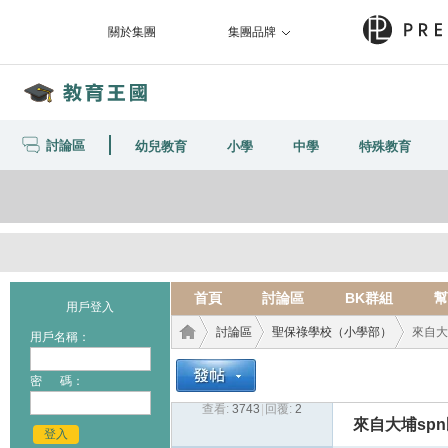
關於集團
集團品牌
討論區
幼兒教育
小學
中學
特殊教育
首頁
討論區
BK群組
幫
用戶登入
討論區
聖保祿學校（小學部）
來自大
用戶名稱：
密 碼：
查看:
3743
|
回覆:
2
教育
›
›
›
來自大埔sp
登入