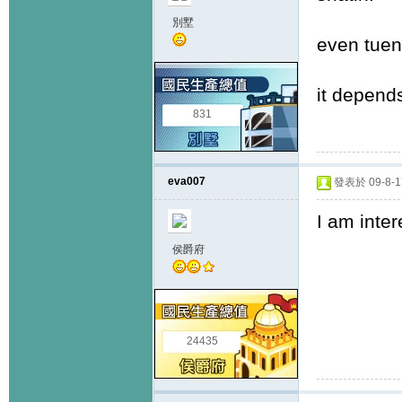
別墅
even tuen
it depend
831
eva007
發表於 09-8-17
I am inter
侯爵府
24435