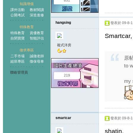
831
知識增值
課外活動
教材閱讀
公開考試
深造進修
hangsing
發表於 09-8-15
特殊教育
特殊教育
資優教育
Smartcar
自閉寶寶
智能評估
複式洋房
徵求專區
二手市場
誠徵老師
原
組班專區
徵保母車
to w
聯絡管理員
219
my 
smartcar
發表於 09-8-16
shatin.