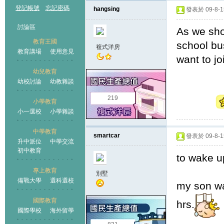
登記帳號
忘記密碼
hangsing
發表於 09-8-15
討論區
As we sho
教育王國
school bu
複式洋房
教育講場
使用意見
want to jo
幼兒教育
幼校討論
幼教雜談
王國
219
小學教育
小一選校
小學雜談
中學教育
smartcar
發表於 09-8-15
升中派位
中學交流
初中教育
to wake up
專上教育
別墅
備戰大學
選科選校
my son wa
國際教育
hrs.
國際學校
海外留學