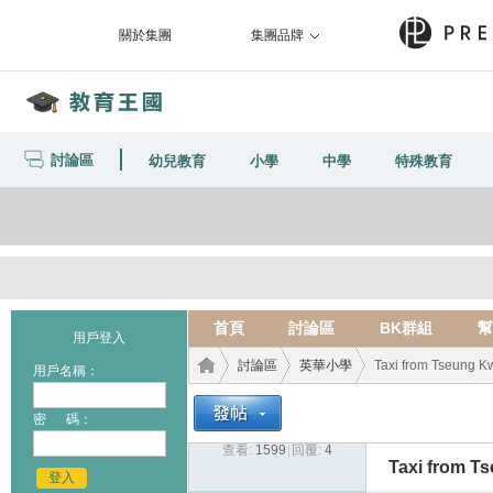
關於集團
集團品牌
討論區
幼兒教育
小學
中學
特殊教育
首頁
討論區
BK群組
幫
用戶登入
討論區
英華小學
Taxi from Tseung K
用戶名稱：
密 碼：
查看:
1599
|
回覆:
4
教育
›
›
›
Taxi from T
登入