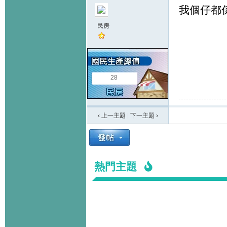
我個仔都係
民房
28
‹ 上一主題
|
下一主題
›
熱門主題