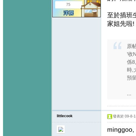
75
至於插班
家姐先啦!
原
'收
係8
時
預
...
littlecook
發表於 09-8-18
minggoo,