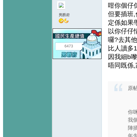
咁你個仔
但要插班,
男爵府
定係如果學
以你仔仔情
囉?去其他
6473
比人讀多1
因我細b嚟
唔同既係,
原
你
我個
陣
年先