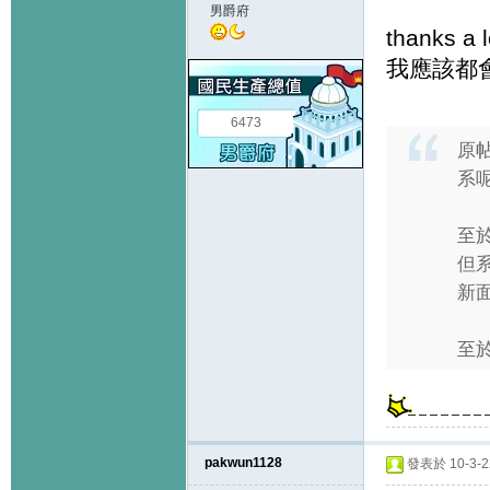
男爵府
thanks a l
我應該都
6473
原
系
至
但
新
至於
pakwun1128
發表於 10-3-22