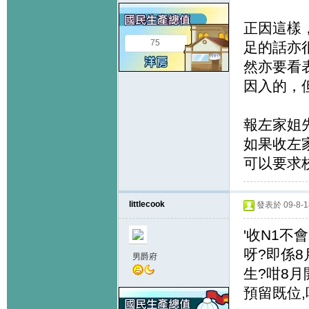
正因這樣
75
足的話亦
然亦要看
因入的，
報左家姐
如果收左
可以要求
littlecook
發表於 09-8-18
'收N1不
呀?即係8
男爵府
生?咁8月
預留既位