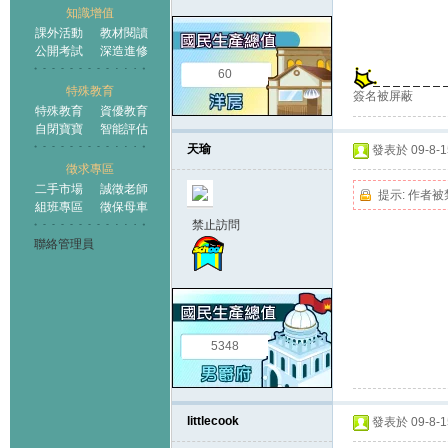
知識增值
課外活動
教材閱讀
公開考試
深造進修
60
特殊教育
簽名被屏蔽
特殊教育
資優教育
自閉寶寶
智能評估
天瑜
發表於 09-8-15
徵求專區
二手市場
誠徵老師
提示:
作者被
組班專區
徵保母車
禁止訪問
聯絡管理員
5348
littlecook
發表於 09-8-15