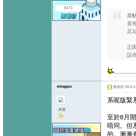
6473
原
首
足
正
話亦
minggoo
發表於 09-8-18
系呢版緊
洋房
至於8月
唔同。但
的。漸漸