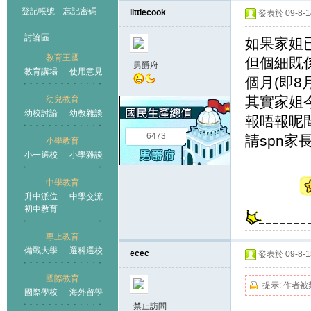
登記帳號
忘記密碼
littlecook
發表於 09-8-14
討論區
如果家姐
教育王國
但個細既係
男爵府
教育講場
使用意見
個月(即8
其實家姐
幼兒教育
幼校討論
幼教雜談
王國
報唔報呢
6473
請spn家長
小學教育
小一選校
小學雜談
中學教育
升中派位
中學交流
初中教育
專上教育
備戰大學
選科選校
ecec
發表於 09-8-15
國際教育
提示:
作者被
國際學校
海外留學
禁止訪問