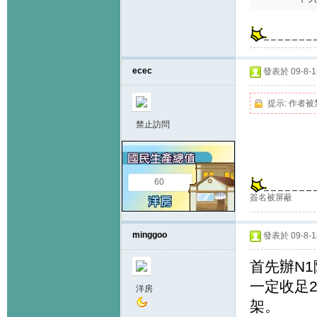
ecec
發表於 09-8-15
提示:
作者被
禁止訪問
60
簽名被屏蔽
minggoo
發表於 09-8-18
首先辦N
一定收足
洋房
架。