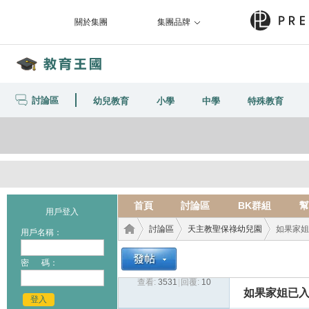
關於集團
集團品牌
討論區
幼兒教育
小學
中學
特殊教育
首頁
討論區
BK群組
幫
用戶登入
討論區
天主教聖保祿幼兒園
如果家姐
用戶名稱：
密 碼：
查看:
3531
|
回覆:
10
教育
›
›
›
如果家姐已入
登入