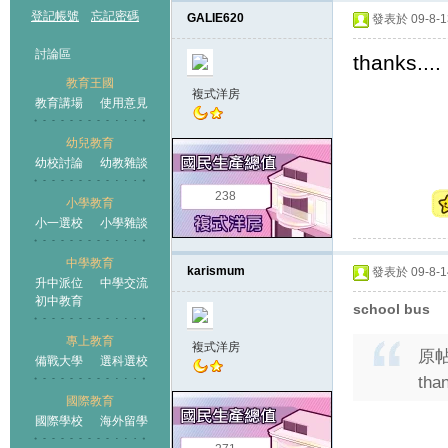
登記帳號
忘記密碼
GALIE620
發表於 09-8-13
討論區
thanks....
教育王國
複式洋房
教育講場
使用意見
幼兒教育
幼校討論
幼教雜談
王國
238
小學教育
小一選校
小學雜談
中學教育
karismum
發表於 09-8-14
升中派位
中學交流
初中教育
school bus
專上教育
複式洋房
原
備戰大學
選科選校
than
國際教育
國際學校
海外留學