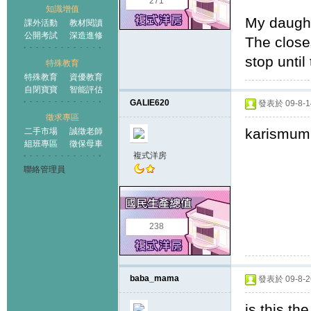
271
知識增值
My daught
課外活動
教材閱讀
公開考試
深造進修
The close
stop until
特殊教育
特殊教育
資優教育
自閉寶寶
智能評估
GALIE620
發表於 09-8-14
徵求專區
karismum
二手市場
誠徵老師
組班專區
徵保母車
複式洋房
聯絡管理員
238
baba_mama
發表於 09-8-26
is this th