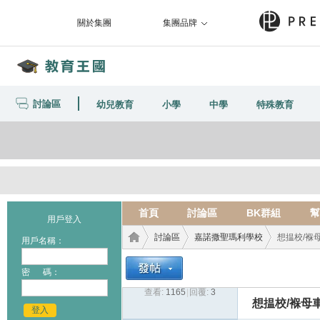
關於集團
集團品牌
討論區
幼兒教育
小學
中學
特殊教育
首頁
討論區
BK群組
幫
用戶登入
討論區
嘉諾撒聖瑪利學校
想揾校/褓母
用戶名稱：
密 碼：
查看:
1165
|
回覆:
3
教育
›
›
›
想揾校/褓母車
登入