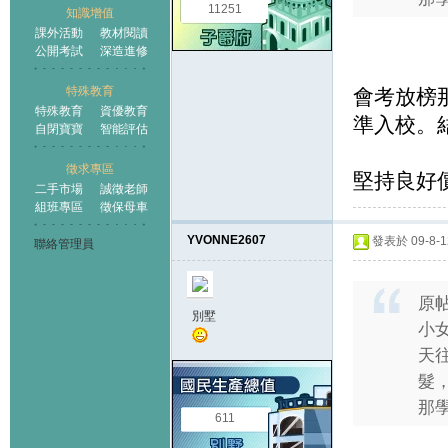
11251
知識增值
課外活動
教材閱讀
公開考試
深造進修
特殊教育
會考放榜
特殊教育
資優教育
準入校。
自閉寶寶
智能評估
徵求專區
堅持良好
二手市場
誠徵老師
組班專區
徵保母車
YVONNE2607
發表於 09-8-12
聯絡管理員
原
別墅
小女
天
髮
那學
611