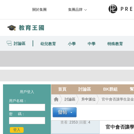
關於集團
集團品牌
討論區
幼兒教育
小學
中學
特殊教育
首頁
討論區
BK群組
幫
用戶登入
討論區
升中派位
官中會否讓學生染金
用戶名稱：
密 碼：
查看:
2353
|
回覆:
4
教育
›
›
›
官中會否讓
登入