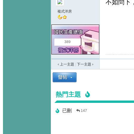
不如問下，
複式洋房
389
‹ 上一主題
|
下一主題
›
熱門主題
已刪
147