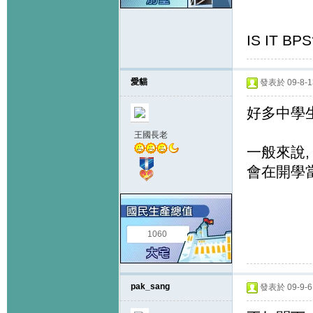
IS IT BP
愛貓
發表於 09-8-13
好多中學
王國長老
一般來說,
會在開學當
1060
pak_sang
發表於 09-9-6 