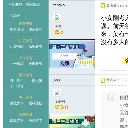
登記帳號
忘記密碼
tangko
發表於 09-8-12
討論區
小女剛考入
教育王國
課。前天往
大宅
教育講場
使用意見
來，染有
沒有多大
幼兒教育
幼校討論
幼教雜談
王國
3266
小學教育
小一選校
小學雜談
中學教育
judy
發表於 09-8-12
升中派位
中學交流
初中教育
原
專上教育
子爵府
備戰大學
選科選校
小女
天
國際教育
髮
國際學校
海外留學
那學