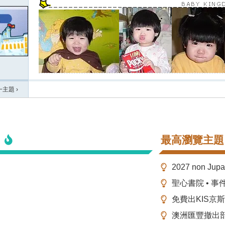
一主題
›
最高瀏覽主題
2027 non Ju
聖心書院 • 事
免費出KIS京
澳洲匯豐撤出