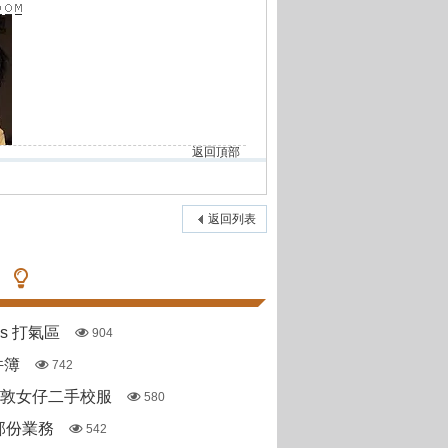
返回頂部
返回列表
pas 打氣區
904
件簿
742
斯敦女仔二手校服
580
部份業務
542