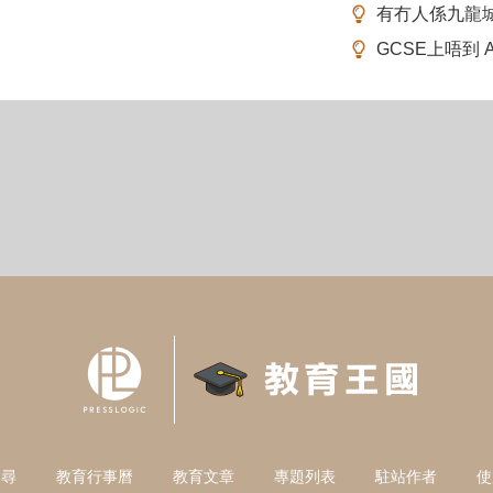
有冇人係九龍
GCSE上唔到 A-
搜尋
教育行事曆
教育文章
專題列表
駐站作者
使