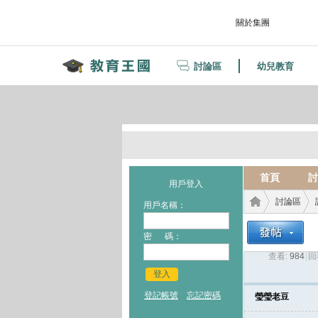
關於集團
討論區
幼兒教育
首頁
討
用戶登入
討論區
用戶名稱：
密 碼：
查看:
984
|
回
教育
›
›
登入
登記帳號
忘記密碼
瑩瑩老豆