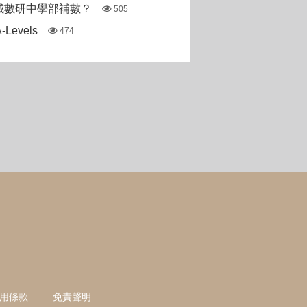
城數研中學部補數？
505
Levels
474
用條款
免責聲明