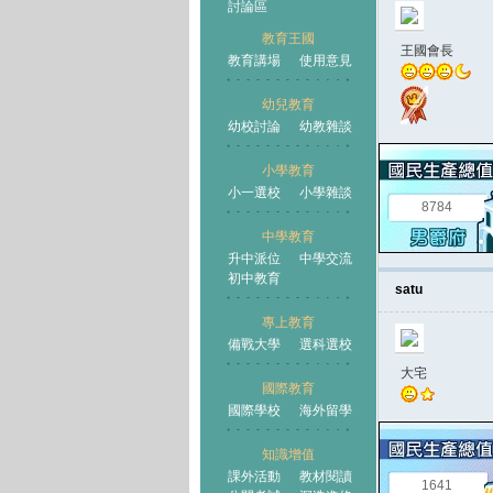
討論區
教育王國
王國會長
教育講場
使用意見
幼兒教育
幼校討論
幼教雜談
王國
小學教育
小一選校
小學雜談
8784
中學教育
升中派位
中學交流
初中教育
satu
專上教育
備戰大學
選科選校
大宅
國際教育
國際學校
海外留學
知識增值
課外活動
教材閱讀
1641