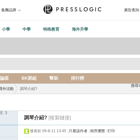
集團品牌
廣告查詢
小學
中學
特殊教育
海外升學
論區
BK群組
幫助
排行榜
搜尋
課外活動
調琴介紹?
覆:
3
›
調琴介紹?
[複製鏈接]
發表於 09-8-11 13:45
|
只看該作者
|
倒序瀏覽
|
打印