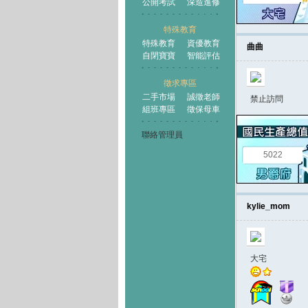
公開考試
深造進修
特殊教育
特殊教育
資優教育
曲曲
自閉寶寶
智能評估
徵求專區
二手市場
誠徵老師
禁止訪問
組班專區
徵保母車
聯絡管理員
5022
kylie_mom
大宅