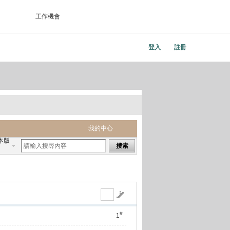
工作機會
登入
註冊
我的中心
本版
搜索
#
1