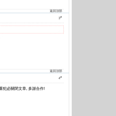
返回頂部
#
3
返回頂部
#
4
重犯必關閉文章, 多謝合作!