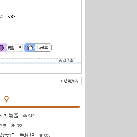
K1 - K3?
0
返回頂部
返回列表
pas 打氣區
949
件簿
782
斯敦女仔二手校服
608