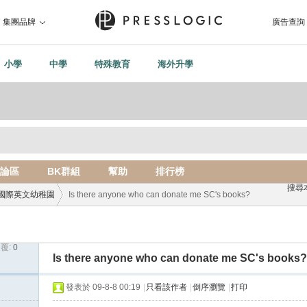
集團品牌
廣告查詢
小學
中學
特殊教育
海外升學
論區
BK群組
幫助
排行榜
搜尋
國際英文幼稚園
Is there anyone who can donate me SC's books?
覆:
0
›
Is there anyone who can donate me SC's books?
發表於 09-8-8 00:19
|
只看該作者
|
倒序瀏覽
|
打印