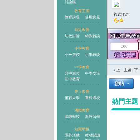
討論區
教育王國
複式洋房
教育講場
使用意見
幼兒教育
幼校討論
幼教雜談
王國
188
小學教育
小一選校
小學雜談
中學教育
‹ 上一主題
|
下
升中派位
中學交流
初中教育
專上教育
備戰大學
選科選校
熱門主題
國際教育
國際學校
海外留學
知識增值
課外活動
教材閱讀