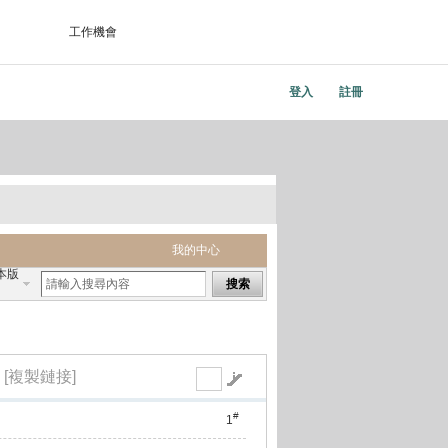
工作機會
登入
註冊
我的中心
本版
搜索
[複製鏈接]
#
1