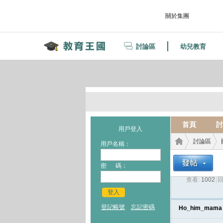
關於集團
討論區
幼兒教育
首頁
討
用戶登入
討論區
用戶名稱：
密 碼：
查看:
1002
|
回
教育
›
›
登入
登記帳號
忘記密碼
Ho_him_mama