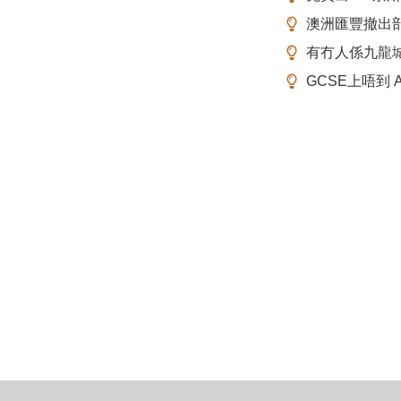
澳洲匯豐撤出
有冇人係九龍
GCSE上唔到 A-