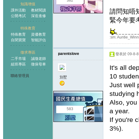
382
知識增值
請問知唔知
課外活動
教材閱讀
公開考試
深造進修
緊今年要考 
特殊教育
特殊教育
資優教育
:sm: Auntie_Winn
自閉寶寶
智能評估
徵求專區
parentslove
發表於 09-8-8 
二手市場
誠徵老師
組班專區
徵保母車
It's all d
10 student
聯絡管理員
別墅
Just well
studying h
Also, you
583
a year.
If you're 
3%).