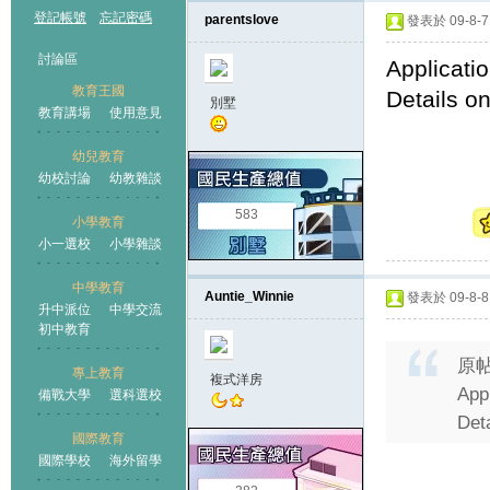
登記帳號
忘記密碼
parentslove
發表於 09-8-7 
討論區
Applicatio
教育王國
Details o
別墅
教育講場
使用意見
幼兒教育
幼校討論
幼教雜談
王國
583
小學教育
小一選校
小學雜談
中學教育
Auntie_Winnie
發表於 09-8-8 
升中派位
中學交流
初中教育
原
專上教育
複式洋房
Appl
備戰大學
選科選校
Det
國際教育
國際學校
海外留學