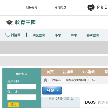
關於集團
集團品牌
討論區
幼兒教育
小學
中學
特殊教育
首頁
討論區
BK群組
幫
用戶登入
討論區
國際英文幼稚園
DGJS
用戶名稱：
密 碼：
查看:
1739
|
回覆:
2
教育
›
›
›
DGJS
[複製
登入